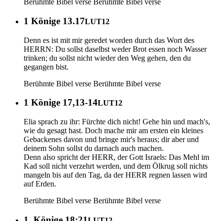
Berühmte Bibel verse
Berühmte Bibel verse
1 Könige 13.17
LUT12
Denn es ist mit mir geredet worden durch das Wort des
HERRN: Du sollst daselbst weder Brot essen noch Wasser
trinken; du sollst nicht wieder den Weg gehen, den du
gegangen bist.
Berühmte Bibel verse
Berühmte Bibel verse
1 Könige 17,13-14
LUT12
Elia sprach zu ihr: Fürchte dich nicht! Gehe hin und mach's,
wie du gesagt hast. Doch mache mir am ersten ein kleines
Gebackenes davon und bringe mir's heraus; dir aber und
deinem Sohn sollst du darnach auch machen.
Denn also spricht der HERR, der Gott Israels: Das Mehl im
Kad soll nicht verzehrt werden, und dem Ölkrug soll nichts
mangeln bis auf den Tag, da der HERR regnen lassen wird
auf Erden.
Berühmte Bibel verse
Berühmte Bibel verse
1. Könige 18:21
LUT12