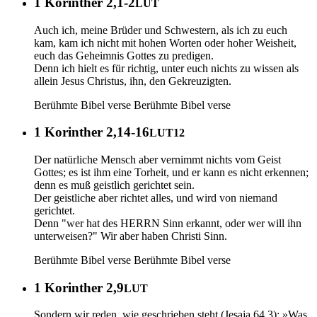
1 Korinther 2,1-2
LUT
Auch ich, meine Brüder und Schwestern, als ich zu euch
kam, kam ich nicht mit hohen Worten oder hoher Weisheit,
euch das Geheimnis Gottes zu predigen.
Denn ich hielt es für richtig, unter euch nichts zu wissen als
allein Jesus Christus, ihn, den Gekreuzigten.
Berühmte Bibel verse
Berühmte Bibel verse
1 Korinther 2,14-16
LUT12
Der natürliche Mensch aber vernimmt nichts vom Geist
Gottes; es ist ihm eine Torheit, und er kann es nicht erkennen;
denn es muß geistlich gerichtet sein.
Der geistliche aber richtet alles, und wird von niemand
gerichtet.
Denn "wer hat des HERRN Sinn erkannt, oder wer will ihn
unterweisen?" Wir aber haben Christi Sinn.
Berühmte Bibel verse
Berühmte Bibel verse
1 Korinther 2,9
LUT
Sondern wir reden, wie geschrieben steht (Jesaja 64,3): »Was