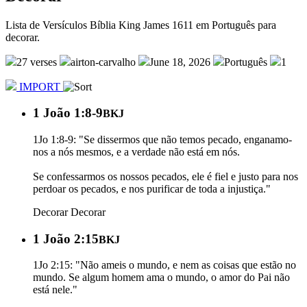
Lista de Versículos Bíblia King James 1611 em Português para
decorar.
27 verses
airton-carvalho
June 18, 2026
Português
1
IMPORT
1 João 1:8-9
BKJ
1Jo 1:8-9: "Se dissermos que não temos pecado, enganamo-
nos a nós mesmos, e a verdade não está em nós.
Se confessarmos os nossos pecados, ele é fiel e justo para nos
perdoar os pecados, e nos purificar de toda a injustiça."
Decorar
Decorar
1 João 2:15
BKJ
1Jo 2:15: "Não ameis o mundo, e nem as coisas que estão no
mundo. Se algum homem ama o mundo, o amor do Pai não
está nele."