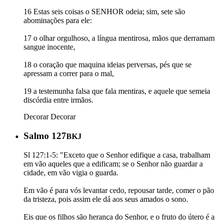
16 Estas seis coisas o ­SENHOR odeia; sim, sete são
abominações para ele:
17 o olhar orgulhoso, a língua mentirosa, mãos que derramam
sangue inocente,
18 o coração que maquina ideias perversas, pés que se
apressam a correr para o mal,
19 a testemunha falsa que fala mentiras, e aquele que semeia
discórdia entre irmãos.
Decorar
Decorar
Salmo 127
BKJ
Sl 127:1-5: "Exceto que o Senhor edifique a casa, trabalham
em vão aqueles que a edificam; se o Senhor não guardar a
cidade, em vão vigia o guarda.
Em vão é para vós levantar cedo, repousar tarde, comer o pão
da tristeza, pois assim ele dá aos seus amados o sono.
Eis que os filhos são herança do Senhor, e o fruto do útero é a