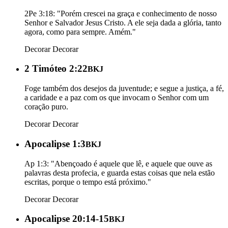
2Pe 3:18: "Porém crescei na graça e conhecimento de nosso
Senhor e Salvador Jesus Cristo. A ele seja dada a glória, tanto
agora, como para sempre. Amém."
Decorar
Decorar
2 Timóteo 2:22
BKJ
Foge também dos desejos da juventude; e segue a justiça, a fé,
a caridade e a paz com os que invocam o Senhor com um
coração puro.
Decorar
Decorar
Apocalipse 1:3
BKJ
Ap 1:3: "Abençoado é aquele que lê, e aquele que ouve as
palavras desta profecia, e guarda estas coisas que nela estão
escritas, porque o tempo está próximo."
Decorar
Decorar
Apocalipse 20:14-15
BKJ