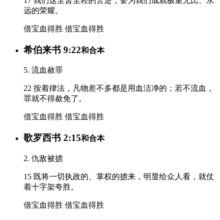
17 我们这至暂至轻的苦楚，要为我们成就极重无比、永
远的荣耀。
借宝血得胜
借宝血得胜
希伯来书 9:22
和合本
5. 流血赦罪
22 按着律法，凡物差不多都是用血洁净的；若不流血，
罪就不得赦免了。
借宝血得胜
借宝血得胜
歌罗西书 2:15
和合本
2. 仇敌被掳
15 既将一切执政的、掌权的掳来，明显给众人看，就仗
着十字架夸胜。
借宝血得胜
借宝血得胜