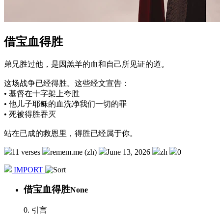
借宝血得胜
弟兄胜过他，是因羔羊的血和自己所见证的道。
这场战争已经得胜。这些经文宣告：
• 基督在十字架上夸胜
• 他儿子耶稣的血洗净我们一切的罪
• 死被得胜吞灭
站在已成的救恩里，得胜已经属于你。
11 verses
remem.me (zh)
June 13, 2026
zh
0
IMPORT
借宝血得胜
None
0. 引言