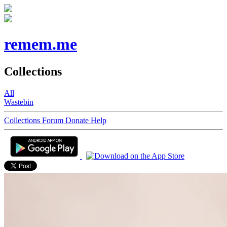
remem.me
Collections
All
Wastebin
Collections
Forum
Donate
Help