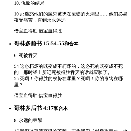
10. 仇敌的结局
10 那迷惑他们的魔鬼被扔在硫磺的火湖里……他们必昼
夜受痛苦，直到永永远远。
借宝血得胜
借宝血得胜
哥林多前书 15:54-55
和合本
6. 死被吞灭
54 这必朽坏的既变成不朽坏的，这必死的既变成不死
的，那时经上所记死被得胜吞灭的话就应验了。
55 死啊！你得胜的权势在哪里？死啊！你的毒钩在哪
里？
借宝血得胜
借宝血得胜
哥林多后书 4:17
和合本
8. 永远的荣耀