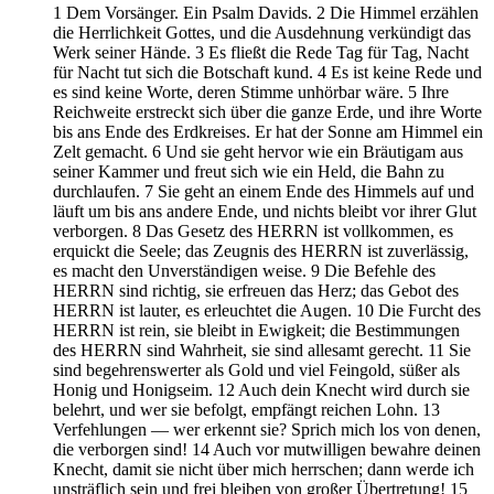
1 Dem Vorsänger. Ein Psalm Davids. 2 Die Himmel erzählen
die Herrlichkeit Gottes, und die Ausdehnung verkündigt das
Werk seiner Hände. 3 Es fließt die Rede Tag für Tag, Nacht
für Nacht tut sich die Botschaft kund. 4 Es ist keine Rede und
es sind keine Worte, deren Stimme unhörbar wäre. 5 Ihre
Reichweite erstreckt sich über die ganze Erde, und ihre Worte
bis ans Ende des Erdkreises. Er hat der Sonne am Himmel ein
Zelt gemacht. 6 Und sie geht hervor wie ein Bräutigam aus
seiner Kammer und freut sich wie ein Held, die Bahn zu
durchlaufen. 7 Sie geht an einem Ende des Himmels auf und
läuft um bis ans andere Ende, und nichts bleibt vor ihrer Glut
verborgen. 8 Das Gesetz des HERRN ist vollkommen, es
erquickt die Seele; das Zeugnis des HERRN ist zuverlässig,
es macht den Unverständigen weise. 9 Die Befehle des
HERRN sind richtig, sie erfreuen das Herz; das Gebot des
HERRN ist lauter, es erleuchtet die Augen. 10 Die Furcht des
HERRN ist rein, sie bleibt in Ewigkeit; die Bestimmungen
des HERRN sind Wahrheit, sie sind allesamt gerecht. 11 Sie
sind begehrenswerter als Gold und viel Feingold, süßer als
Honig und Honigseim. 12 Auch dein Knecht wird durch sie
belehrt, und wer sie befolgt, empfängt reichen Lohn. 13
Verfehlungen — wer erkennt sie? Sprich mich los von denen,
die verborgen sind! 14 Auch vor mutwilligen bewahre deinen
Knecht, damit sie nicht über mich herrschen; dann werde ich
unsträflich sein und frei bleiben von großer Übertretung! 15