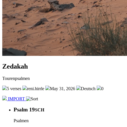
Zedakah
Tourenpsalmen
5 verses
reni.hirrle
May 31, 2026
Deutsch
0
IMPORT
Psalm 19
SCH
Psalmen