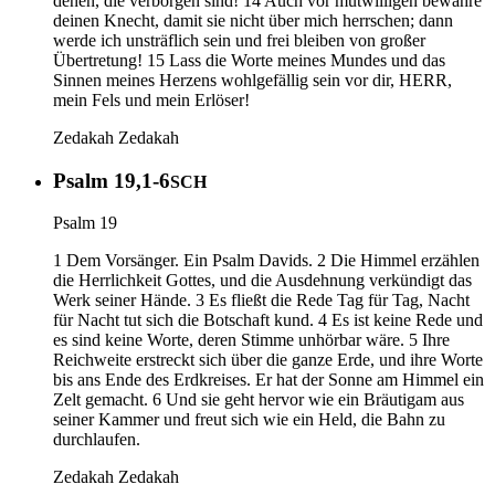
denen, die verborgen sind! 14 Auch vor mutwilligen bewahre
deinen Knecht, damit sie nicht über mich herrschen; dann
werde ich unsträflich sein und frei bleiben von großer
Übertretung! 15 Lass die Worte meines Mundes und das
Sinnen meines Herzens wohlgefällig sein vor dir, HERR,
mein Fels und mein Erlöser!
Zedakah
Zedakah
Psalm 19,1-6
SCH
Psalm 19
1 Dem Vorsänger. Ein Psalm Davids. 2 Die Himmel erzählen
die Herrlichkeit Gottes, und die Ausdehnung verkündigt das
Werk seiner Hände. 3 Es fließt die Rede Tag für Tag, Nacht
für Nacht tut sich die Botschaft kund. 4 Es ist keine Rede und
es sind keine Worte, deren Stimme unhörbar wäre. 5 Ihre
Reichweite erstreckt sich über die ganze Erde, und ihre Worte
bis ans Ende des Erdkreises. Er hat der Sonne am Himmel ein
Zelt gemacht. 6 Und sie geht hervor wie ein Bräutigam aus
seiner Kammer und freut sich wie ein Held, die Bahn zu
durchlaufen.
Zedakah
Zedakah