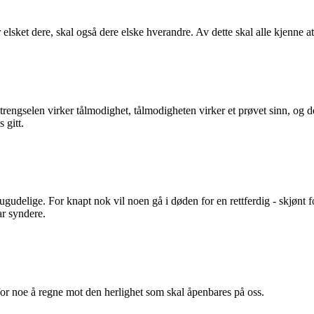
elsket dere, skal også dere elske hverandre. Av dette skal alle kjenne at
t trengselen virker tålmodighet, tålmodigheten virker et prøvet sinn, og
 gitt.
or ugudelige. For knapt nok vil noen gå i døden for en rettferdig - skjø
ar syndere.
 for noe å regne mot den herlighet som skal åpenbares på oss.