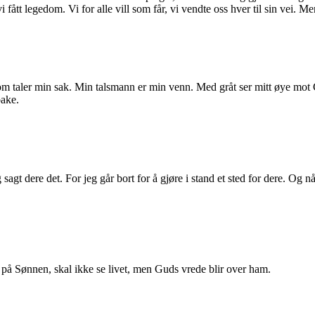
vi fått legedom. Vi for alle vill som får, vi vendte oss hver til sin vei.
 som taler min sak. Min talsmann er min venn. Med gråt ser mitt øye mot
bake.
agt dere det. For jeg går bort for å gjøre i stand et sted for dere. Og når
 på Sønnen, skal ikke se livet, men Guds vrede blir over ham.