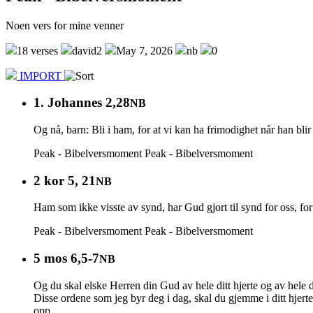
Noen vers for mine venner
18 verses
david2
May 7, 2026
nb
0
IMPORT
1. Johannes 2,28
NB
Og nå, barn: Bli i ham, for at vi kan ha frimodighet når han bl
Peak - Bibelversmoment
Peak - Bibelversmoment
2 kor 5, 21
NB
Ham som ikke visste av synd, har Gud gjort til synd for oss, for 
Peak - Bibelversmoment
Peak - Bibelversmoment
5 mos 6,5-7
NB
Og du skal elske Herren din Gud av hele ditt hjerte og av hele di
Disse ordene som jeg byr deg i dag, skal du gjemme i ditt hjerte
opp.