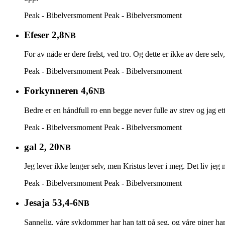
Peak - Bibelversmoment
Peak - Bibelversmoment
Efeser 2,8
NB
For av nåde er dere frelst, ved tro. Og dette er ikke av dere selv
Peak - Bibelversmoment
Peak - Bibelversmoment
Forkynneren 4,6
NB
Bedre er en håndfull ro enn begge never fulle av strev og jag ett
Peak - Bibelversmoment
Peak - Bibelversmoment
gal 2, 20
NB
Jeg lever ikke lenger selv, men Kristus lever i meg. Det liv jeg
Peak - Bibelversmoment
Peak - Bibelversmoment
Jesaja 53,4-6
NB
Sannelig, våre sykdommer har han tatt på seg, og våre piner har 