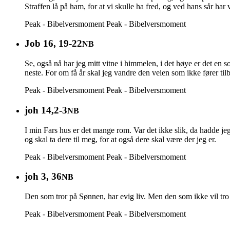
Straffen lå på ham, for at vi skulle ha fred, og ved hans sår har 
Peak - Bibelversmoment
Peak - Bibelversmoment
Job 16, 19-22
NB
Se, også nå har jeg mitt vitne i himmelen, i det høye er det en
neste. For om få år skal jeg vandre den veien som ikke fører til
Peak - Bibelversmoment
Peak - Bibelversmoment
joh 14,2-3
NB
I min Fars hus er det mange rom. Var det ikke slik, da hadde jeg s
og skal ta dere til meg, for at også dere skal være der jeg er.
Peak - Bibelversmoment
Peak - Bibelversmoment
joh 3, 36
NB
Den som tror på Sønnen, har evig liv. Men den som ikke vil tro
Peak - Bibelversmoment
Peak - Bibelversmoment