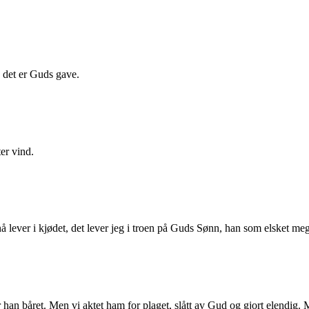
, det er Guds gave.
er vind.
 nå lever i kjødet, det lever jeg i troen på Guds Sønn, han som elsket me
han båret. Men vi aktet ham for plaget, slått av Gud og gjort elendig. M