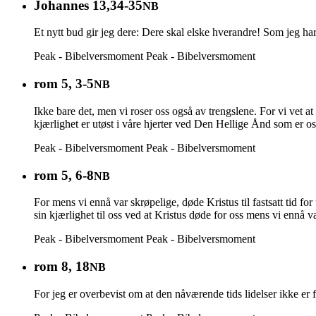
Johannes 13,34-35
NB
Et nytt bud gir jeg dere: Dere skal elske hverandre! Som jeg har 
Peak - Bibelversmoment
Peak - Bibelversmoment
rom 5, 3-5
NB
Ikke bare det, men vi roser oss også av trengslene. For vi vet a
kjærlighet er utøst i våre hjerter ved Den Hellige Ånd som er oss
Peak - Bibelversmoment
Peak - Bibelversmoment
rom 5, 6-8
NB
For mens vi ennå var skrøpelige, døde Kristus til fastsatt tid f
sin kjærlighet til oss ved at Kristus døde for oss mens vi ennå v
Peak - Bibelversmoment
Peak - Bibelversmoment
rom 8, 18
NB
For jeg er overbevist om at den nåværende tids lidelser ikke er