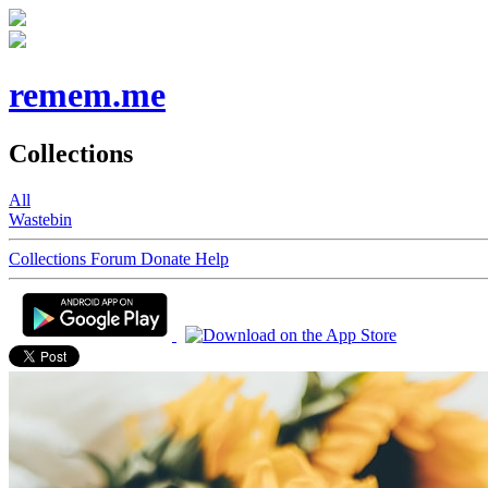
remem.me
Collections
All
Wastebin
Collections
Forum
Donate
Help