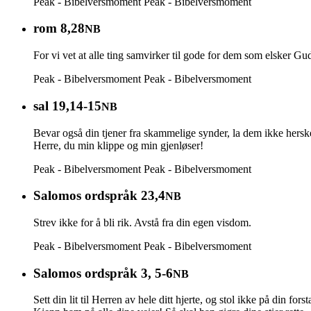
Peak - Bibelversmoment
Peak - Bibelversmoment
rom 8,28
NB
For vi vet at alle ting samvirker til gode for dem som elsker Gud
Peak - Bibelversmoment
Peak - Bibelversmoment
sal 19,14-15
NB
Bevar også din tjener fra skammelige synder, la dem ikke herske 
Herre, du min klippe og min gjenløser!
Peak - Bibelversmoment
Peak - Bibelversmoment
Salomos ordspråk 23,4
NB
Strev ikke for å bli rik. Avstå fra din egen visdom.
Peak - Bibelversmoment
Peak - Bibelversmoment
Salomos ordspråk 3, 5-6
NB
Sett din lit til Herren av hele ditt hjerte, og stol ikke på din fors