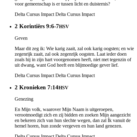
voor gemeenschap is er tussen licht en duisternis?
Delta Cursus Impact
Delta Cursus Impact
2 Korintiërs 9:6-7
HSV
Geven
Maar dit zeg ik: Wie karig zaait, zal ook karig oogsten; en wie
zegenrijk zaait, zal ook zegenrijk oogsten. Laat ieder doen
zoals hij in zijn hart voorgenomen heeft, niet met tegenzin of
uit dwang, want God heeft een blijmoedige gever lief.
Delta Cursus Impact
Delta Cursus Impact
2 Kronieken 7:14
HSV
Genezing
En Mijn volk, waarover Mijn Naam is uitgeroepen,
verootmoedigt zich en zij bidden en zoeken Mijn aangezicht
en bekeren zich van hun slechte wegen, dan zal Ík vanuit de
hemel horen, hun zonde vergeven en hun land genezen.
Delta Cursus Impact
Delta Cursus Impact