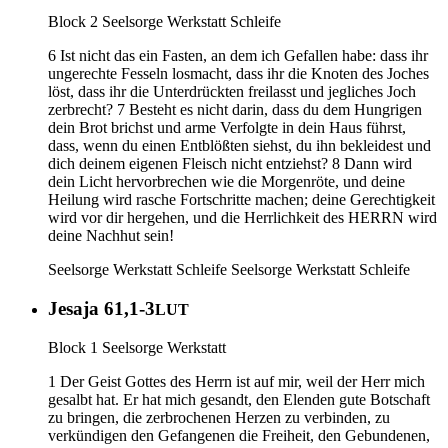
Block 2 Seelsorge Werkstatt Schleife
6 Ist nicht das ein Fasten, an dem ich Gefallen habe: dass ihr
ungerechte Fesseln losmacht, dass ihr die Knoten des Joches
löst, dass ihr die Unterdrückten freilasst und jegliches Joch
zerbrecht? 7 Besteht es nicht darin, dass du dem Hungrigen
dein Brot brichst und arme Verfolgte in dein Haus führst,
dass, wenn du einen Entblößten siehst, du ihn bekleidest und
dich deinem eigenen Fleisch nicht entziehst? 8 Dann wird
dein Licht hervorbrechen wie die Morgenröte, und deine
Heilung wird rasche Fortschritte machen; deine Gerechtigkeit
wird vor dir hergehen, und die Herrlichkeit des HERRN wird
deine Nachhut sein!
Seelsorge Werkstatt Schleife
Seelsorge Werkstatt Schleife
Jesaja 61,1-3
LUT
Block 1 Seelsorge Werkstatt
1 Der Geist Gottes des Herrn ist auf mir, weil der Herr mich
gesalbt hat. Er hat mich gesandt, den Elenden gute Botschaft
zu bringen, die zerbrochenen Herzen zu verbinden, zu
verkündigen den Gefangenen die Freiheit, den Gebundenen,