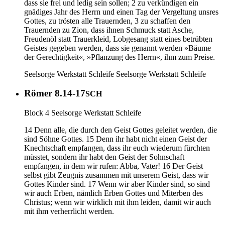
dass sie frei und ledig sein sollen; 2 zu verkündigen ein
gnädiges Jahr des Herrn und einen Tag der Vergeltung unsres
Gottes, zu trösten alle Trauernden, 3 zu schaffen den
Trauernden zu Zion, dass ihnen Schmuck statt Asche,
Freudenöl statt Trauerkleid, Lobgesang statt eines betrübten
Geistes gegeben werden, dass sie genannt werden »Bäume
der Gerechtigkeit«, »Pflanzung des Herrn«, ihm zum Preise.
Seelsorge Werkstatt Schleife
Seelsorge Werkstatt Schleife
Römer 8.14-17
SCH
Block 4 Seelsorge Werkstatt Schleife
14 Denn alle, die durch den Geist Gottes geleitet werden, die
sind Söhne Gottes. 15 Denn ihr habt nicht einen Geist der
Knechtschaft empfangen, dass ihr euch wiederum fürchten
müsstet, sondern ihr habt den Geist der Sohnschaft
empfangen, in dem wir rufen: Abba, Vater! 16 Der Geist
selbst gibt Zeugnis zusammen mit unserem Geist, dass wir
Gottes Kinder sind. 17 Wenn wir aber Kinder sind, so sind
wir auch Erben, nämlich Erben Gottes und Miterben des
Christus; wenn wir wirklich mit ihm leiden, damit wir auch
mit ihm verherrlicht werden.