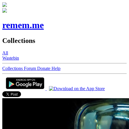
remem.me
Collections
All
Wastebin
Collections
Forum
Donate
Help