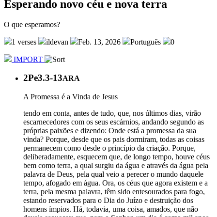
Esperando novo céu e nova terra
O que esperamos?
1 verses
ildevan
Feb. 13, 2026
Português
0
IMPORT
2Pe3.3-13
ARA
A Promessa é a Vinda de Jesus
tendo em conta, antes de tudo, que, nos últimos dias, virão
escarnecedores com os seus escárnios, andando segundo as
próprias paixões e dizendo: Onde está a promessa da sua
vinda? Porque, desde que os pais dormiram, todas as coisas
permanecem como desde o princípio da criação. Porque,
deliberadamente, esquecem que, de longo tempo, houve céus
bem como terra, a qual surgiu da água e através da água pela
palavra de Deus, pela qual veio a perecer o mundo daquele
tempo, afogado em água. Ora, os céus que agora existem e a
terra, pela mesma palavra, têm sido entesourados para fogo,
estando reservados para o Dia do Juízo e destruição dos
homens ímpios. Há, todavia, uma coisa, amados, que não