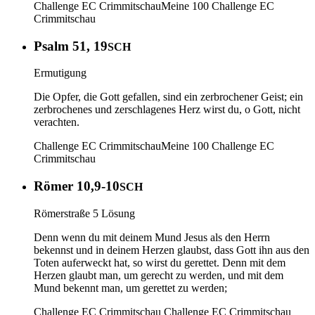
Challenge EC Crimmitschau
Meine 100
Challenge EC
Crimmitschau
Psalm 51, 19
SCH
Ermutigung
Die Opfer, die Gott gefallen, sind ein zerbrochener Geist; ein
zerbrochenes und zerschlagenes Herz wirst du, o Gott, nicht
verachten.
Challenge EC Crimmitschau
Meine 100
Challenge EC
Crimmitschau
Römer 10,9-10
SCH
Römerstraße 5 Lösung
Denn wenn du mit deinem Mund Jesus als den Herrn
bekennst und in deinem Herzen glaubst, dass Gott ihn aus den
Toten auferweckt hat, so wirst du gerettet. Denn mit dem
Herzen glaubt man, um gerecht zu werden, und mit dem
Mund bekennt man, um gerettet zu werden;
Challenge EC Crimmitschau
Challenge EC Crimmitschau