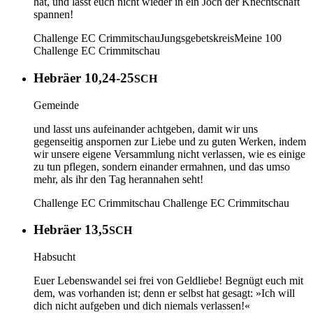
hat, und lasst euch nicht wieder in ein Joch der Knechtschaft
spannen!
Challenge EC Crimmitschau
Jungsgebetskreis
Meine 100
Challenge EC Crimmitschau
Hebräer 10,24-25
SCH
Gemeinde
und lasst uns aufeinander achtgeben, damit wir uns
gegenseitig anspornen zur Liebe und zu guten Werken, indem
wir unsere eigene Versammlung nicht verlassen, wie es einige
zu tun pflegen, sondern einander ermahnen, und das umso
mehr, als ihr den Tag herannahen seht!
Challenge EC Crimmitschau
Challenge EC Crimmitschau
Hebräer 13,5
SCH
Habsucht
Euer Lebenswandel sei frei von Geldliebe! Begnügt euch mit
dem, was vorhanden ist; denn er selbst hat gesagt: »Ich will
dich nicht aufgeben und dich niemals verlassen!«