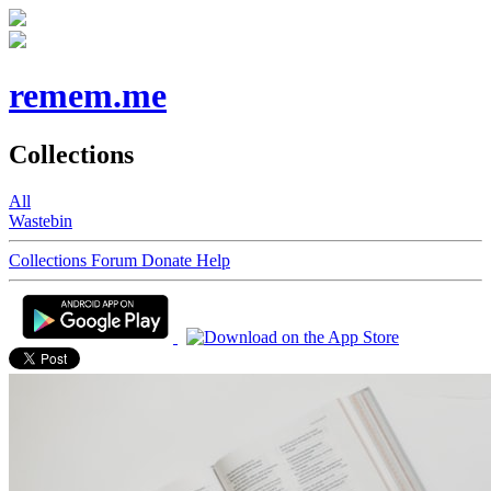
remem.me
Collections
All
Wastebin
Collections
Forum
Donate
Help