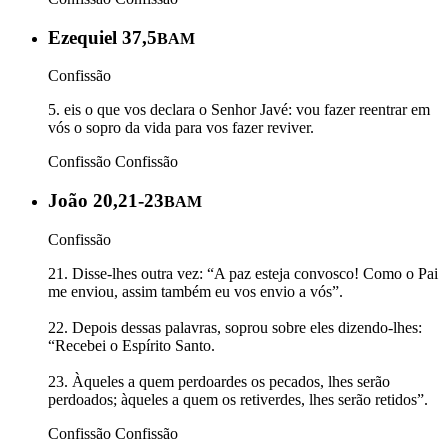
Ezequiel 37,5
BAM
Confissão
5. eis o que vos declara o Senhor Javé: vou fazer reentrar em
vós o sopro da vida para vos fazer reviver.
Confissão
Confissão
João 20,21-23
BAM
Confissão
21. Disse-lhes outra vez: “A paz esteja convosco! Como o Pai
me enviou, assim também eu vos envio a vós”.
22. Depois dessas palavras, soprou sobre eles dizendo-lhes:
“Recebei o Espírito Santo.
23. Àqueles a quem perdoardes os pecados, lhes serão
perdoados; àqueles a quem os retiverdes, lhes serão retidos”.
Confissão
Confissão