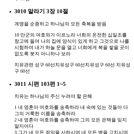
3010 말라기 3장 10절
계명을 순종하고 하나님의 모든 축복을 받음
10 만군의 여호와가 이르노라 너희의 온전한 십일조를
창고에 들여 나의 집에 양식이 있게 하고 그것으로 나를
시험하여 내가 하늘 문을 열고 너희에게 복을 쌓을 곳이
없도록 붓지 아니하나 보라
치유관련 성구 60선
치유성구 60선
치유성구 60선
치유성
구 60선
3011 시편 103편 1~5
치유는 하나님의 주신 누려야 할 은혜
1 내 영혼아 여호와를 송축하라 내 속에 있는 것들아 다
그의 거룩한 이름을 송축하라
2 내 영혼아 여호와를 송축하며 그의 모든 은택을 잊지
말지어다
3 그가 네 모든 죄악을 사하시며 네 모든 병을 고치시며