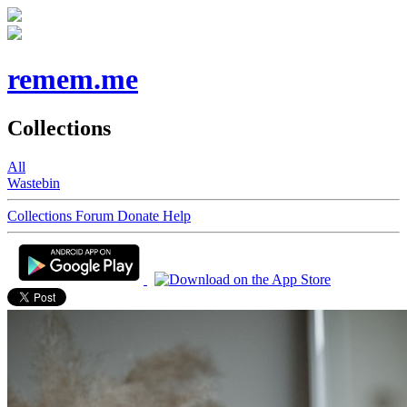
remem.me
Collections
All
Wastebin
Collections
Forum
Donate
Help