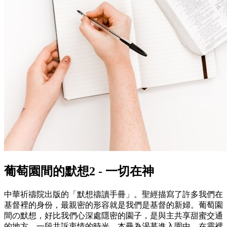
葡萄園間的默想2 - 一切在神
中華祈禱院出版的「默想禱讀手冊」。聖經描寫了許多我們在
基督裡的身份，最親密的形容就是我們是基督的新婦。葡萄園
間の默想，好比我們心深處隱密的園子，是與主共享甜蜜交通
的地方，一段共訴衷情的時光。本冊為渴慕進入園中，在靈裡