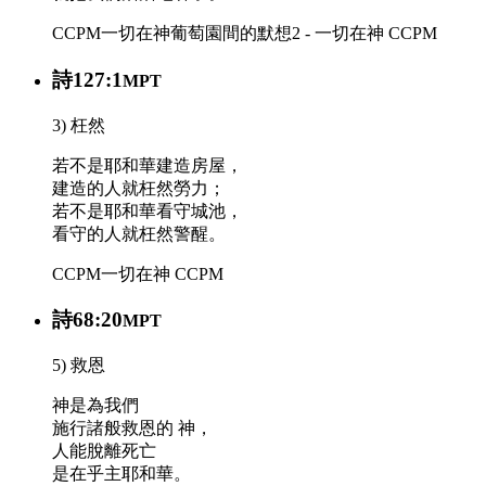
CCPM
一切在神
葡萄園間的默想2 - 一切在神
CCPM
詩127:1
MPT
3) 枉然
若不是耶和華建造房屋，
建造的人就枉然勞力；
若不是耶和華看守城池，
看守的人就枉然警醒。
CCPM
一切在神
CCPM
詩68:20
MPT
5) 救恩
神是為我們
施行諸般救恩的 神，
人能脫離死亡
是在乎主耶和華。