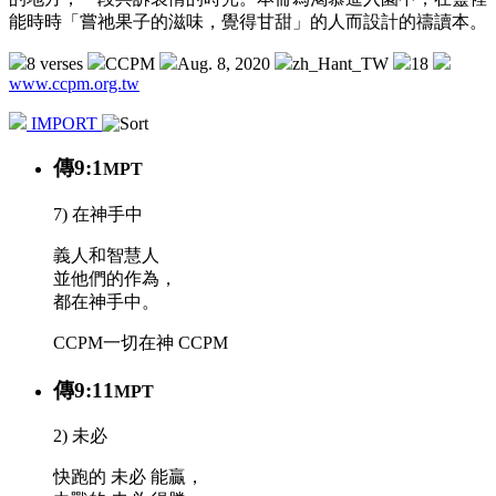
能時時「嘗祂果子的滋味，覺得甘甜」的人而設計的禱讀本。
8 verses
CCPM
Aug. 8, 2020
zh_Hant_TW
18
www.ccpm.org.tw
IMPORT
傳9:1
MPT
7) 在神手中
義人和智慧人
並他們的作為，
都在神手中。
CCPM
一切在神
CCPM
傳9:11
MPT
2) 未必
快跑的 未必 能贏，