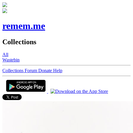
remem.me
Collections
All
Wastebin
Collections
Forum
Donate
Help