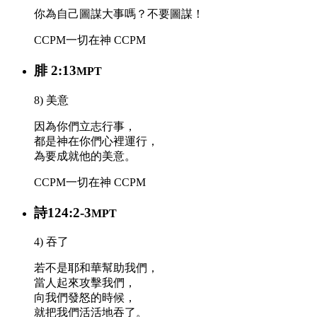
你為自己圖謀大事嗎？不要圖謀！
CCPM
一切在神
CCPM
腓 2:13
MPT
8) 美意
因為你們立志行事，
都是神在你們心裡運行，
為要成就他的美意。
CCPM
一切在神
CCPM
詩124:2-3
MPT
4) 吞了
若不是耶和華幫助我們，
當人起來攻擊我們，
向我們發怒的時候，
就把我們活活地吞了。