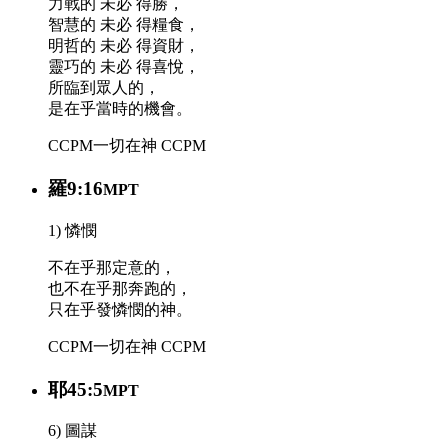
力戰的 未必 得勝，
智慧的 未必 得糧食，
明哲的 未必 得資財，
靈巧的 未必 得喜悅，
所臨到眾人的，
是在乎當時的機會。
CCPM
一切在神
CCPM
羅9:16
MPT
1) 憐憫
不在乎那定意的，
也不在乎那奔跑的，
只在乎發憐憫的神。
CCPM
一切在神
CCPM
耶45:5
MPT
6) 圖謀