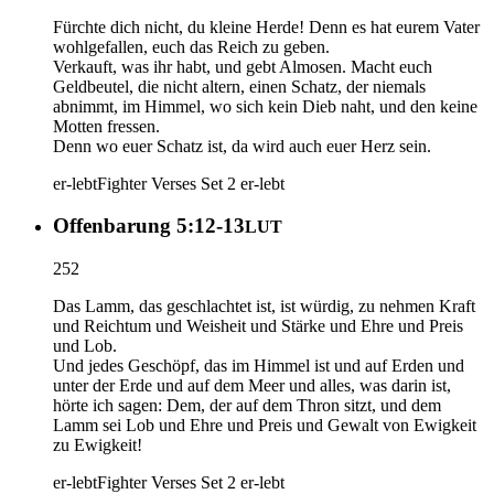
Fürchte dich nicht, du kleine Herde! Denn es hat eurem Vater
wohlgefallen, euch das Reich zu geben.
Verkauft, was ihr habt, und gebt Almosen. Macht euch
Geldbeutel, die nicht altern, einen Schatz, der niemals
abnimmt, im Himmel, wo sich kein Dieb naht, und den keine
Motten fressen.
Denn wo euer Schatz ist, da wird auch euer Herz sein.
er-lebt
Fighter Verses Set 2
er-lebt
Offenbarung 5:12-13
LUT
252
Das Lamm, das geschlachtet ist, ist würdig, zu nehmen Kraft
und Reichtum und Weisheit und Stärke und Ehre und Preis
und Lob.
Und jedes Geschöpf, das im Himmel ist und auf Erden und
unter der Erde und auf dem Meer und alles, was darin ist,
hörte ich sagen: Dem, der auf dem Thron sitzt, und dem
Lamm sei Lob und Ehre und Preis und Gewalt von Ewigkeit
zu Ewigkeit!
er-lebt
Fighter Verses Set 2
er-lebt