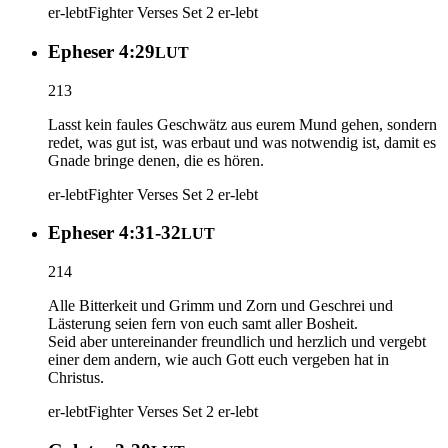
er-lebt
Fighter Verses Set 2
er-lebt
Epheser 4:29
LUT
213
Lasst kein faules Geschwätz aus eurem Mund gehen, sondern
redet, was gut ist, was erbaut und was notwendig ist, damit es
Gnade bringe denen, die es hören.
er-lebt
Fighter Verses Set 2
er-lebt
Epheser 4:31-32
LUT
214
Alle Bitterkeit und Grimm und Zorn und Geschrei und
Lästerung seien fern von euch samt aller Bosheit.
Seid aber untereinander freundlich und herzlich und vergebt
einer dem andern, wie auch Gott euch vergeben hat in
Christus.
er-lebt
Fighter Verses Set 2
er-lebt