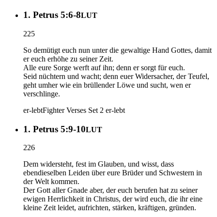
1. Petrus 5:6-8
LUT
225
So demütigt euch nun unter die gewaltige Hand Gottes, damit
er euch erhöhe zu seiner Zeit.
Alle eure Sorge werft auf ihn; denn er sorgt für euch.
Seid nüchtern und wacht; denn euer Widersacher, der Teufel,
geht umher wie ein brüllender Löwe und sucht, wen er
verschlinge.
er-lebt
Fighter Verses Set 2
er-lebt
1. Petrus 5:9-10
LUT
226
Dem widersteht, fest im Glauben, und wisst, dass
ebendieselben Leiden über eure Brüder und Schwestern in
der Welt kommen.
Der Gott aller Gnade aber, der euch berufen hat zu seiner
ewigen Herrlichkeit in Christus, der wird euch, die ihr eine
kleine Zeit leidet, aufrichten, stärken, kräftigen, gründen.