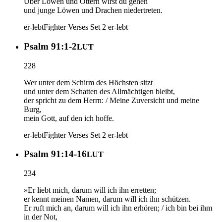
Über Löwen und Ottern wirst du gehen
und junge Löwen und Drachen niedertreten.
er-lebt
Fighter Verses Set 2
er-lebt
Psalm 91:1-2
LUT
228
Wer unter dem Schirm des Höchsten sitzt
und unter dem Schatten des Allmächtigen bleibt,
der spricht zu dem Herrn: / Meine Zuversicht und meine
Burg,
mein Gott, auf den ich hoffe.
er-lebt
Fighter Verses Set 2
er-lebt
Psalm 91:14-16
LUT
234
»Er liebt mich, darum will ich ihn erretten;
er kennt meinen Namen, darum will ich ihn schützen.
Er ruft mich an, darum will ich ihn erhören; / ich bin bei ihm
in der Not,