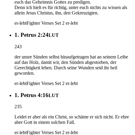
euch das Geheimnis Gottes zu predigen.
Denn ich hielt es für richtig, unter euch nichts zu wissen als
allein Jesus Christus, ihn, den Gekreuzigten.
er-lebt
Fighter Verses Set 2
er-lebt
1. Petrus 2:24
LUT
243
der unsre Sünden selbst hinaufgetragen hat an seinem Leibe
auf das Holz, damit wir, den Sünden abgestorben, der
Gerechtigkeit leben. Durch seine Wunden seid ihr heil
geworden.
er-lebt
Fighter Verses Set 2
er-lebt
1. Petrus 4:16
LUT
235
Leidet er aber als ein Christ, so schäme er sich nicht. Er ehre
aber Gott in einem solchen Fall.
er-lebt
Fighter Verses Set 2
er-lebt