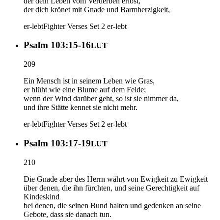
der dein Leben vom Verderben erlöst,
der dich krönet mit Gnade und Barmherzigkeit,
er-lebt
Fighter Verses Set 2
er-lebt
Psalm 103:15-16
LUT
209
Ein Mensch ist in seinem Leben wie Gras,
er blüht wie eine Blume auf dem Felde;
wenn der Wind darüber geht, so ist sie nimmer da,
und ihre Stätte kennet sie nicht mehr.
er-lebt
Fighter Verses Set 2
er-lebt
Psalm 103:17-19
LUT
210
Die Gnade aber des Herrn währt von Ewigkeit zu Ewigkeit
über denen, die ihn fürchten, und seine Gerechtigkeit auf
Kindeskind
bei denen, die seinen Bund halten und gedenken an seine
Gebote, dass sie danach tun.