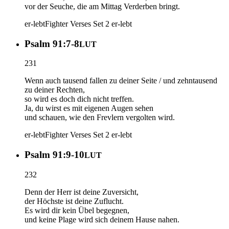
vor der Seuche, die am Mittag Verderben bringt.
er-lebt
Fighter Verses Set 2
er-lebt
Psalm 91:7-8
LUT
231
Wenn auch tausend fallen zu deiner Seite / und zehntausend
zu deiner Rechten,
so wird es doch dich nicht treffen.
Ja, du wirst es mit eigenen Augen sehen
und schauen, wie den Frevlern vergolten wird.
er-lebt
Fighter Verses Set 2
er-lebt
Psalm 91:9-10
LUT
232
Denn der Herr ist deine Zuversicht,
der Höchste ist deine Zuflucht.
Es wird dir kein Übel begegnen,
und keine Plage wird sich deinem Hause nahen.