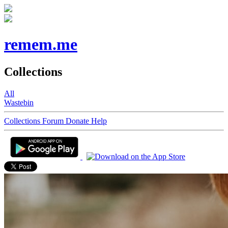
remem.me
Collections
All
Wastebin
Collections
Forum
Donate
Help