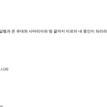
살렘과 온 유대와 사마리아와 땅 끝까지 이르러 내 증인이 되리
느니라
며