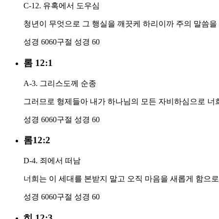
C-12. 유혹에서 도우심
청년이 무엇으로 그 행실을 깨끗케 하리이까 주의 말씀을
성경 60
60구절
성경 60
롬 12:1
A-3. 그리스도께 순종
그러므로 형제들아 내가 하나님의 모든 자비하심으로 너희
성경 60
60구절
성경 60
롬12:2
D-4. 죄에서 떠남
너희는 이 세대를 본받지 말고 오직 마음을 새롭게 함으
성경 60
60구절
성경 60
히 12:3