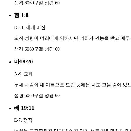
성경 60
60구절
성경 60
행 1:8
D-11. 세계 비전
오직 성령이 너희에게 임하시면 너희가 권능을 받고 예루
성경 60
60구절
성경 60
마18:20
A-9. 교제
두세 사람이 내 이름으로 모인 곳에는 나도 그들 중에 있
성경 60
60구절
성경 60
레 19:11
E-7. 정직
너희는 도적질하지 말며 속이지 말며 서로 거짓말하지 말