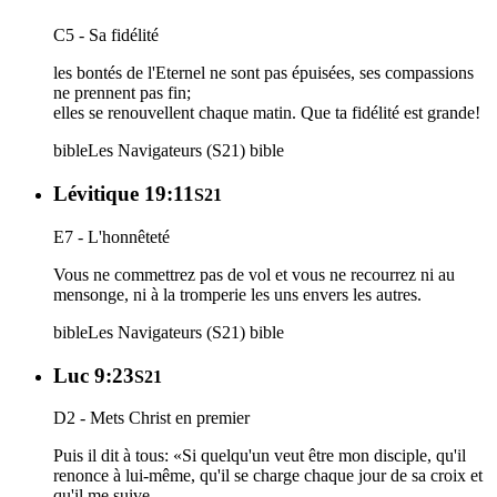
C5 - Sa fidélité
les bontés de l'Eternel ne sont pas épuisées, ses compassions
ne prennent pas fin;
elles se renouvellent chaque matin. Que ta fidélité est grande!
bible
Les Navigateurs (S21)
bible
Lévitique 19:11
S21
E7 - L'honnêteté
Vous ne commettrez pas de vol et vous ne recourrez ni au
mensonge, ni à la tromperie les uns envers les autres.
bible
Les Navigateurs (S21)
bible
Luc 9:23
S21
D2 - Mets Christ en premier
Puis il dit à tous: «Si quelqu'un veut être mon disciple, qu'il
renonce à lui-même, qu'il se charge chaque jour de sa croix et
qu'il me suive,