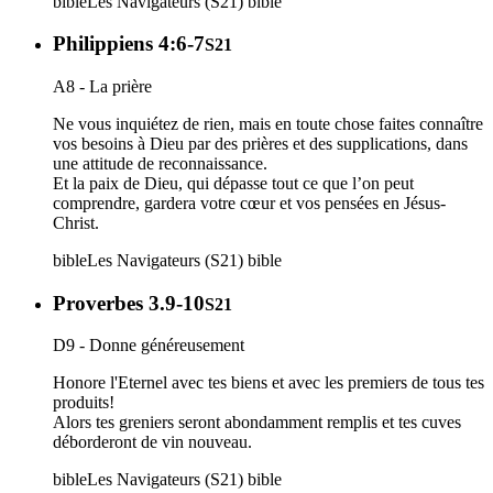
bible
Les Navigateurs (S21)
bible
Philippiens 4:6-7
S21
A8 - La prière
Ne vous inquiétez de rien, mais en toute chose faites connaître
vos besoins à Dieu par des prières et des supplications, dans
une attitude de reconnaissance.
Et la paix de Dieu, qui dépasse tout ce que l’on peut
comprendre, gardera votre cœur et vos pensées en Jésus-
Christ.
bible
Les Navigateurs (S21)
bible
Proverbes 3.9-10
S21
D9 - Donne généreusement
Honore l'Eternel avec tes biens et avec les premiers de tous tes
produits!
Alors tes greniers seront abondamment remplis et tes cuves
déborderont de vin nouveau.
bible
Les Navigateurs (S21)
bible