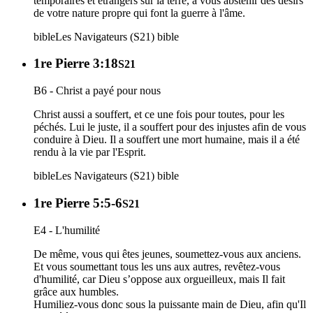
temporaires et étrangers sur la terre, à vous abstenir des désirs
de votre nature propre qui font la guerre à l'âme.
bible
Les Navigateurs (S21)
bible
1re Pierre 3:18
S21
B6 - Christ a payé pour nous
Christ aussi a souffert, et ce une fois pour toutes, pour les
péchés. Lui le juste, il a souffert pour des injustes afin de vous
conduire à Dieu. Il a souffert une mort humaine, mais il a été
rendu à la vie par l'Esprit.
bible
Les Navigateurs (S21)
bible
1re Pierre 5:5-6
S21
E4 - L'humilité
De même, vous qui êtes jeunes, soumettez-vous aux anciens.
Et vous soumettant tous les uns aux autres, revêtez-vous
d'humilité, car Dieu s’oppose aux orgueilleux, mais Il fait
grâce aux humbles.
Humiliez-vous donc sous la puissante main de Dieu, afin qu'Il