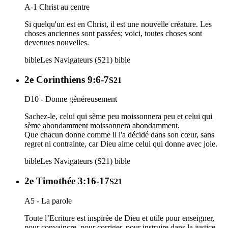
A-1 Christ au centre
Si quelqu'un est en Christ, il est une nouvelle créature. Les
choses anciennes sont passées; voici, toutes choses sont
devenues nouvelles.
bible
Les Navigateurs (S21)
bible
2e Corinthiens 9:6-7
S21
D10 - Donne généreusement
Sachez-le, celui qui sème peu moissonnera peu et celui qui
sème abondamment moissonnera abondamment.
Que chacun donne comme il l'a décidé dans son cœur, sans
regret ni contrainte, car Dieu aime celui qui donne avec joie.
bible
Les Navigateurs (S21)
bible
2e Timothée 3:16-17
S21
A5 - La parole
Toute l’Ecriture est inspirée de Dieu et utile pour enseigner,
pour convaincre, pour corriger, pour instruire dans la justice,