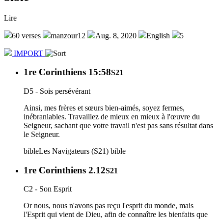
Lire
60 verses
manzour12
Aug. 8, 2020
English
5
IMPORT
1re Corinthiens 15:58
S21
D5 - Sois persévérant
Ainsi, mes frères et sœurs bien-aimés, soyez fermes,
inébranlables. Travaillez de mieux en mieux à l'œuvre du
Seigneur, sachant que votre travail n'est pas sans résultat dans
le Seigneur.
bible
Les Navigateurs (S21)
bible
1re Corinthiens 2.12
S21
C2 - Son Esprit
Or nous, nous n'avons pas reçu l'esprit du monde, mais
l'Esprit qui vient de Dieu, afin de connaître les bienfaits que