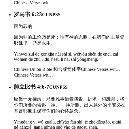
Chinese Verses wit…
罗马书 6:23
CUNPSS
因为罪的
因为罪的工价乃是死；唯有神的恩赐，在我们的主基督
耶稣里，乃是永生。
Yīnwei zuì de gōngjià nǎi shì sǐ. wéiyǒu shén de ēncì, zaì
wǒmen de zhǔ Jīdū Yēsū lǐ nǎi shì yǒngshēng.
Chinese Union Bible 和合版简体字
Chinese Verses wit…
Chinese Verses wit…
腓立比书 4:6-7
CUNPSS
应当一无挂虑，只要凡事借着祷告、祈求，和感谢，将
你们所要的告诉 神。 神所赐、出人意外的平安必在
基督耶稣里保守你们的心怀意念。
Yīngdāng yī wú guàlǜ, zhǐyào fán shì jiè zhe dǎogào, qíqiú,
hé gǎnxiè, jiāng nǐmen suǒ yào de gàosu shén.