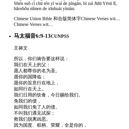
Shén suǒ cì chū rén yì waì de píngān, bì zaì Jīdū Yēsū lǐ,
bǎoshǒu nǐmen de xīnhuái yìniàn.
Chinese Union Bible 和合版简体字
Chinese Verses wit…
Chinese Verses wit…
马太福音6:9-13
CUNPSS
主祷文
所以，你们祷告要这样说：
我们在天上的父：
愿人都尊你的名为圣。
愿你的国降临；
愿你的旨意行在地上，
如同行在天上。
我们日用的饮食，今日赐给我们。
免我们的债，
如同我们免了人的债。
不叫我们遇见试探；
救我们脱离凶恶。
因为国度、权柄、荣耀，全是你的，