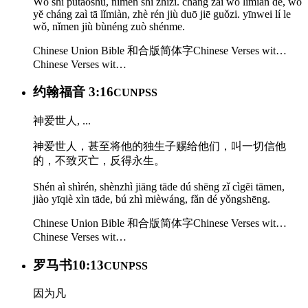
Wǒ shì pútàoshù, nǐmen shì zhīzǐ. cháng zaì wǒ lǐmiàn de, wǒ
yĕ cháng zaì tā lǐmiàn, zhè rén jiù duō jiē guǒzi. yīnwei lí le
wǒ, nǐmen jiù bùnéng zuò shénme.
Chinese Union Bible 和合版简体字
Chinese Verses wit…
Chinese Verses wit…
约翰福音 3:16
CUNPSS
神爱世人, ...
神爱世人，甚至将他的独生子赐给他们，叫一切信他
的，不致灭亡，反得永生。
Shén aì shìrén, shènzhì jiāng tāde dú shēng zǐ cìgĕi tāmen,
jiào yīqiè xìn tāde, bú zhì mièwáng, fǎn dé yǒngshēng.
Chinese Union Bible 和合版简体字
Chinese Verses wit…
Chinese Verses wit…
罗马书10:13
CUNPSS
因为凡