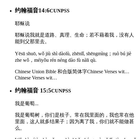
约翰福音14:6
CUNPSS
耶稣说
耶稣说我就是道路、真理、生命；若不藉着我，没有人
能到父那里去。
Yēsū shuō, wǒ jiù shì dàolù, zhēnlǐ, shēngmìng；ruò bú jiè
zhe wǒ，méiyǒu rén néng dào fù nàli qù.
Chinese Union Bible 和合版简体字
Chinese Verses wit…
Chinese Verses wit…
约翰福音 15:5
CUNPSS
我是葡萄...
我是葡萄树，你们是枝子。常在我里面的，我也常在他
里面，这人就多结果子；因为离了我，你们就不能做甚
么。