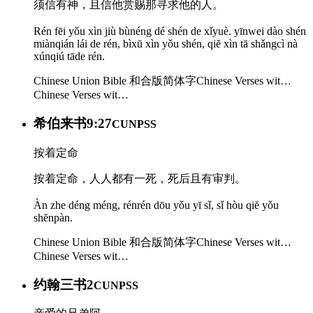
须信有神，且信他赏赐那寻求他的人。
Rén fēi yǒu xìn jiù bùnéng dé shén de xǐyuè. yīnwei dào shén
miànqián lái de rén, bìxū xìn yǒu shén, qiĕ xìn tā shǎngcì nà
xúnqiú tāde rén.
Chinese Union Bible 和合版简体字
Chinese Verses wit…
Chinese Verses wit…
希伯来书9:27
CUNPSS
按着定命
按着定命，人人都有一死，死后且有审判。
Àn zhe déng méng, rénrén dōu yǒu yī sǐ, sǐ hòu qiĕ yǒu
shĕnpàn.
Chinese Union Bible 和合版简体字
Chinese Verses wit…
Chinese Verses wit…
约翰三书2
CUNPSS