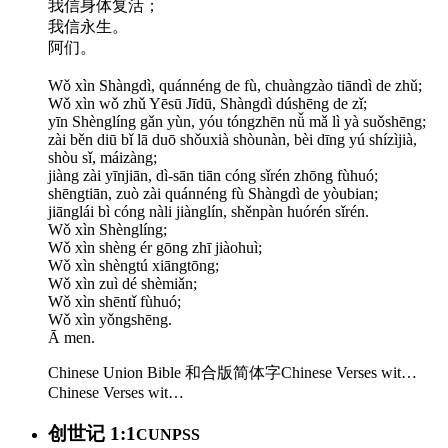
我信身体复活；
我信永生。
阿们。
Wǒ xìn Shàngdì, quánnéng de fù, chuàngzào tiāndì de zhǔ;
Wǒ xìn wǒ zhǔ Yēsū Jīdū, Shàngdì dúshēng de zǐ;
yīn Shènglíng gǎn yùn, yóu tóngzhēn nǚ mǎ lì yà suǒshēng;
zài běn diū bǐ lā duō shǒuxià shòunàn, bèi dīng yú shízìjià,
shòu sǐ, máizàng;
jiàng zài yīnjiān, dì-sān tiān cóng sǐrén zhōng fùhuó;
shēngtiān, zuò zài quánnéng fù Shàngdì de yòubian;
jiānglái bì cóng nàli jiànglín, shěnpàn huórén sǐrén.
Wǒ xìn Shènglíng;
Wǒ xìn shèng ér gōng zhī jiàohuì;
Wǒ xìn shèngtú xiāngtōng;
Wǒ xìn zuì dé shèmiǎn;
Wǒ xìn shēntǐ fùhuó;
Wǒ xìn yǒngshēng.
Ā men.
Chinese Union Bible 和合版简体字
Chinese Verses wit…
Chinese Verses wit…
创世记 1:1
CUNPSS