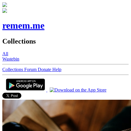
remem.me
Collections
All
Wastebin
Collections
Forum
Donate
Help