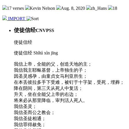
17 verses
Kevin Nelson
Aug. 8, 2020
zh_Hans
18
IMPORT
使徒信经
CNVPSS
使徒信经
使徒信经 Shǐtú xìn jīng
我信上帝，全能的父，创造天地的主；
我信我主耶稣基督，上帝独生的子；
因圣灵感孕，由童贞女马利亚所生；
在本丢彼拉多手下受难，被钉于十字架，受死，埋葬；
降在阴间，第三天从死人中复活；
升天，坐在全能父上帝的右边；
将来必从那里降临，审判活人死人。
我信圣灵；
我信圣而公之教会；
我信圣徒相通；
我信罪得赦免；