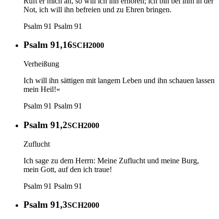
Ruft er mich an, so will ich ihn erhören; ich bin bei ihm in der
Not, ich will ihn befreien und zu Ehren bringen.
Psalm 91
Psalm 91
Psalm 91,16
SCH2000
Verheißung
Ich will ihn sättigen mit langem Leben und ihn schauen lassen
mein Heil!«
Psalm 91
Psalm 91
Psalm 91,2
SCH2000
Zuflucht
Ich sage zu dem Herrn: Meine Zuflucht und meine Burg,
mein Gott, auf den ich traue!
Psalm 91
Psalm 91
Psalm 91,3
SCH2000