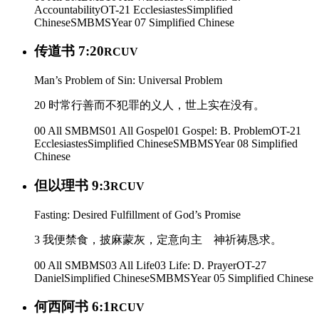
Accountability
OT-21 Ecclesiastes
Simplified
Chinese
SMBMS
Year 07
Simplified Chinese
传道书 7:20
RCUV
Man’s Problem of Sin: Universal Problem
20 时常行善而不犯罪的义人，世上实在没有。
00 All SMBMS
01 All Gospel
01 Gospel: B. Problem
OT-21
Ecclesiastes
Simplified Chinese
SMBMS
Year 08
Simplified
Chinese
但以理书 9:3
RCUV
Fasting: Desired Fulfillment of God’s Promise
3 我便禁食，披麻蒙灰，定意向主 神祈祷恳求。
00 All SMBMS
03 All Life
03 Life: D. Prayer
OT-27
Daniel
Simplified Chinese
SMBMS
Year 05
Simplified Chinese
何西阿书 6:1
RCUV