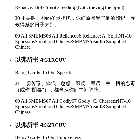
Reliance: Holy Spirit’s Sealing (Not Grieving the Spirit)
30 不要叫 神的圣灵担忧，你们原是受了他的印记，等
候得赎的日子来到。
00 All SMBMS
06 All Reliance
06 Reliance: A. Spirit
NT-10
Ephesians
Simplified Chinese
SMBMS
Year 06
Simplified
Chinese
以弗所书 4:31
RCUV
Being Godly: In Our Speech
31 一切苦毒、恼恨、忿怒、嚷闹、毁谤，并一切的恶毒
（或作“阴毒”），都当从你们中间除掉。
00 All SMBMS
07 All Godly
07 Godly: C. Character
NT-10
Ephesians
Simplified Chinese
SMBMS
Year 08
Simplified
Chinese
以弗所书 4:32
RCUV
Being Godly: In Our Forgiveness