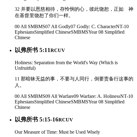
32 并要以恩慈相待，存怜悯的心，彼此饶恕，正如 神
在基督里饶恕了你们一样。
00 All SMBMS
07 All Godly
07 Godly: C. Character
NT-10
Ephesians
Simplified Chinese
SMBMS
Year 08
Simplified
Chinese
以弗所书 5:11
RCUV
Holiness: Separation from the World's Way (Which is
Unfruitful)
11 那暗昧无益的事，不要与人同行，倒要责备行这事的
人。
00 All SMBMS
09 All Warfare
09 Warfare: A. Holiness
NT-10
Ephesians
Simplified Chinese
SMBMS
Year 08
Simplified
Chinese
以弗所书 5:15-16
RCUV
Our Measure of Time: Must be Used Wisely