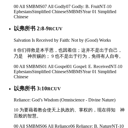
00 All SMBMS
07 All Godly
07 Godly: B. Fruit
NT-10
Ephesians
Simplified Chinese
SMBMS
Year 01
Simplified
Chinese
以弗所书 2:8-9
RCUV
Salvation Is Received by Faith: Not by (Good) Works
8 你们得救是本乎恩，也因着信；这并不是出于自己，
乃是 神所赐的； 9 也不是出于行为，免得有人自夸。
00 All SMBMS
01 All Gospel
01 Gospel: E. Received
NT-10
Ephesians
Simplified Chinese
SMBMS
Year 01
Simplified
Chinese
以弗所书 3:10
RCUV
Reliance: God’s Wisdom (Omniscience - Divine Nature)
10 为要藉着教会使天上执政的、掌权的，现在得知 神
百般的智慧。
00 All SMBMS
06 All Reliance
06 Reliance: B. Nature
NT-10