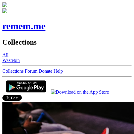
remem.me
Collections
All
Wastebin
Collections
Forum
Donate
Help