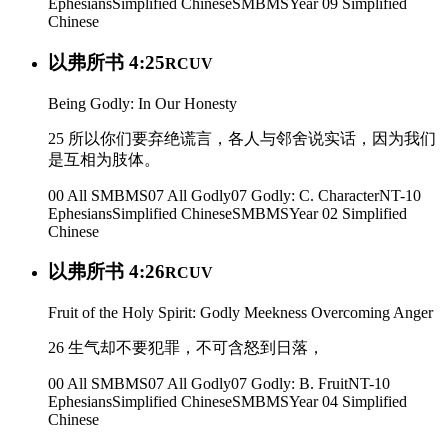
Ephesians
Simplified Chinese
SMBMS
Year 09
Simplified
Chinese
以弗所书 4:25
RCUV
Being Godly: In Our Honesty
25 所以你们要弃绝谎言，各人与邻舍说实话，因为我们
是互相为肢体。
00 All SMBMS
07 All Godly
07 Godly: C. Character
NT-10
Ephesians
Simplified Chinese
SMBMS
Year 02
Simplified
Chinese
以弗所书 4:26
RCUV
Fruit of the Holy Spirit: Godly Meekness Overcoming Anger
26 生气却不要犯罪，不可含怒到日落，
00 All SMBMS
07 All Godly
07 Godly: B. Fruit
NT-10
Ephesians
Simplified Chinese
SMBMS
Year 04
Simplified
Chinese