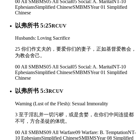
00 All SMBMS
05 All Social
05 Social: A. Marital
NT-10
Ephesians
Simplified Chinese
SMBMS
Year 01
Simplified
Chinese
以弗所书 5:25
RCUV
Husbands: Loving Sacrifice
25 你们作丈夫的，要爱你们的妻子，正如基督爱教会，
为教会舍己。
00 All SMBMS
05 All Social
05 Social: A. Marital
NT-10
Ephesians
Simplified Chinese
SMBMS
Year 01
Simplified
Chinese
以弗所书 5:3
RCUV
Warning (Lust of the Flesh): Sexual Immorality
3 至于淫乱并一切污秽，或是贪婪，在你们中间连提都
不可，方合圣徒的体统。
00 All SMBMS
09 All Warfare
09 Warfare: B. Temptation
NT-
10 Ephesians
Simplified Chinese
SMBMS
Year 08
Simplified