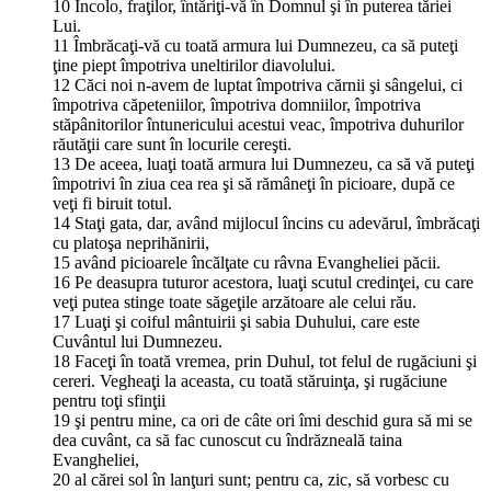
10 Încolo, fraţilor, întăriţi-vă în Domnul şi în puterea tăriei
Lui.
11 Îmbrăcaţi-vă cu toată armura lui Dumnezeu, ca să puteţi
ţine piept împotriva uneltirilor diavolului.
12 Căci noi n-avem de luptat împotriva cărnii şi sângelui, ci
împotriva căpeteniilor, împotriva domniilor, împotriva
stăpânitorilor întunericului acestui veac, împotriva duhurilor
răutăţii care sunt în locurile cereşti.
13 De aceea, luaţi toată armura lui Dumnezeu, ca să vă puteţi
împotrivi în ziua cea rea şi să rămâneţi în picioare, după ce
veţi fi biruit totul.
14 Staţi gata, dar, având mijlocul încins cu adevărul, îmbrăcaţi
cu platoşa neprihănirii,
15 având picioarele încălţate cu râvna Evangheliei păcii.
16 Pe deasupra tuturor acestora, luaţi scutul credinţei, cu care
veţi putea stinge toate săgeţile arzătoare ale celui rău.
17 Luaţi şi coiful mântuirii şi sabia Duhului, care este
Cuvântul lui Dumnezeu.
18 Faceţi în toată vremea, prin Duhul, tot felul de rugăciuni şi
cereri. Vegheaţi la aceasta, cu toată stăruinţa, şi rugăciune
pentru toţi sfinţii
19 şi pentru mine, ca ori de câte ori îmi deschid gura să mi se
dea cuvânt, ca să fac cunoscut cu îndrăzneală taina
Evangheliei,
20 al cărei sol în lanţuri sunt; pentru ca, zic, să vorbesc cu