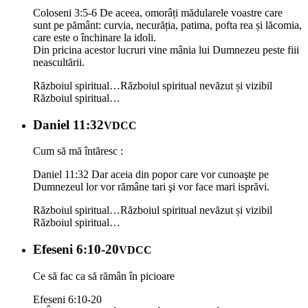
Coloseni 3:5-6 De aceea, omorâți mădularele voastre care
sunt pe pământ: curvia, necurăția, patima, pofta rea și lăcomia,
care este o închinare la idoli.
Din pricina acestor lucruri vine mânia lui Dumnezeu peste fiii
neascultării.
Războiul spiritual…
Războiul spiritual nevăzut și vizibil
Războiul spiritual…
Daniel 11:32
VDCC
Cum să mă întăresc :
Daniel 11:32 Dar aceia din popor care vor cunoaşte pe
Dumnezeul lor vor rămâne tari şi vor face mari isprăvi.
Războiul spiritual…
Războiul spiritual nevăzut și vizibil
Războiul spiritual…
Efeseni 6:10-20
VDCC
Ce să fac ca să rămân în picioare
Efeseni 6:10-20