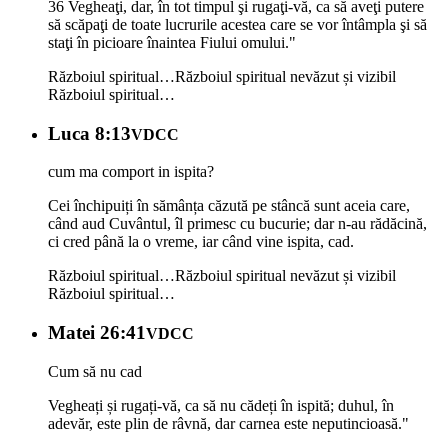
36 Vegheaţi, dar, în tot timpul şi rugaţi-vă, ca să aveţi putere
să scăpaţi de toate lucrurile acestea care se vor întâmpla şi să
staţi în picioare înaintea Fiului omului."
Războiul spiritual…
Războiul spiritual nevăzut și vizibil
Războiul spiritual…
Luca 8:13
VDCC
cum ma comport in ispita?
Cei închipuiți în sămânța căzută pe stâncă sunt aceia care,
când aud Cuvântul, îl primesc cu bucurie; dar n-au rădăcină,
ci cred până la o vreme, iar când vine ispita, cad.
Războiul spiritual…
Războiul spiritual nevăzut și vizibil
Războiul spiritual…
Matei 26:41
VDCC
Cum să nu cad
Vegheați și rugați-vă, ca să nu cădeți în ispită; duhul, în
adevăr, este plin de râvnă, dar carnea este neputincioasă."