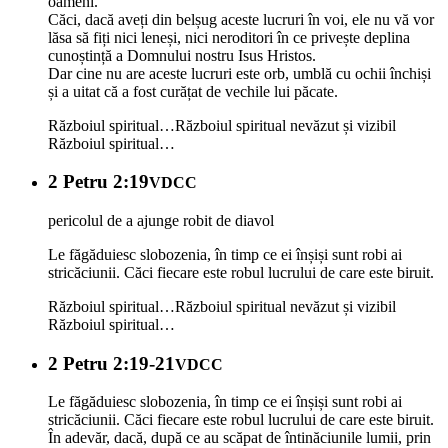
oameni.
Căci, dacă aveți din belșug aceste lucruri în voi, ele nu vă vor
lăsa să fiți nici leneși, nici neroditori în ce privește deplina
cunoștință a Domnului nostru Isus Hristos.
Dar cine nu are aceste lucruri este orb, umblă cu ochii închiși
și a uitat că a fost curățat de vechile lui păcate.
Războiul spiritual…
Războiul spiritual nevăzut și vizibil
Războiul spiritual…
2 Petru 2:19
VDCC
pericolul de a ajunge robit de diavol
Le făgăduiesc slobozenia, în timp ce ei înșiși sunt robi ai
stricăciunii. Căci fiecare este robul lucrului de care este biruit.
Războiul spiritual…
Războiul spiritual nevăzut și vizibil
Războiul spiritual…
2 Petru 2:19-21
VDCC
Le făgăduiesc slobozenia, în timp ce ei înșiși sunt robi ai
stricăciunii. Căci fiecare este robul lucrului de care este biruit.
În adevăr, dacă, după ce au scăpat de întinăciunile lumii, prin