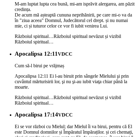
M-am luptat lupta cea bună, mi-am isprăvit alergarea, am păzit
credința.
De acum mă așteaptă cununa neprihănirii, pe care mi-o va da
în "ziua aceea" Domnul, Judecătorul cel drept. și nu numai
mie, ci și tuturor celor ce vor fi iubit venirea Lui.
Războiul spiritual…
Războiul spiritual nevăzut și vizibil
Războiul spiritual…
Apocalipsa 12:11
VDCC
Cum să-l birui pe vrăjmaș
Apocalipsa 12:11 Ei l-au biruit prin sângele Mielului şi prin
cuvântul mărturisirii lor, şi nu şi-au iubit viaţa chiar până la
moarte.
Războiul spiritual…
Războiul spiritual nevăzut și vizibil
Războiul spiritual…
Apocalipsa 17:14
VDCC
Ei se vor război cu Mielul; dar Mielul îi va birui, pentru că El
este Domnul domnilor și Împăratul împăraților. și cei chemați,