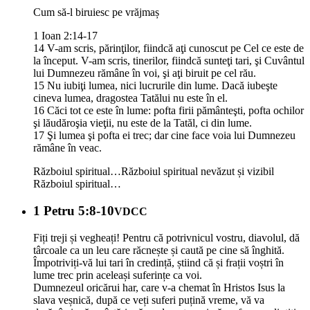
Cum să-l biruiesc pe vrăjmaș
1 Ioan 2:14-17
14 V-am scris, părinţilor, fiindcă aţi cunoscut pe Cel ce este de
la început. V-am scris, tinerilor, fiindcă sunteţi tari, şi Cuvântul
lui Dumnezeu rămâne în voi, şi aţi biruit pe cel rău.
15 Nu iubiţi lumea, nici lucrurile din lume. Dacă iubeşte
cineva lumea, dragostea Tatălui nu este în el.
16 Căci tot ce este în lume: pofta firii pământeşti, pofta ochilor
şi lăudăroşia vieţii, nu este de la Tatăl, ci din lume.
17 Şi lumea şi pofta ei trec; dar cine face voia lui Dumnezeu
rămâne în veac.
Războiul spiritual…
Războiul spiritual nevăzut și vizibil
Războiul spiritual…
1 Petru 5:8-10
VDCC
Fiți treji și vegheați! Pentru că potrivnicul vostru, diavolul, dă
târcoale ca un leu care răcnește și caută pe cine să înghită.
Împotriviți-vă lui tari în credință, știind că și frații voștri în
lume trec prin aceleași suferințe ca voi.
Dumnezeul oricărui har, care v-a chemat în Hristos Isus la
slava veșnică, după ce veți suferi puțină vreme, vă va