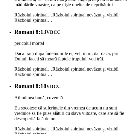
mădulările voastre, ca pe nişte unelte ale neprihănirii.
Războiul spiritual…
Războiul spiritual nevăzut și vizibil
Războiul spiritual…
Romani 8:13
VDCC
pericolul mortal
Dacă trăiți după îndemnurile ei, veți muri; dar dacă, prin
Duhul, faceți să moară faptele trupului, veți trăi.
Războiul spiritual…
Războiul spiritual nevăzut și vizibil
Războiul spiritual…
Romani 8:18
VDCC
Atitudinea bună, cuvenită
Eu socotesc că suferințele din vremea de acum nu sunt
vrednice să fie puse alături cu slava viitoare, care are să fie
descoperită față de noi.
Războiul spiritual…
Războiul spiritual nevăzut și vizibil