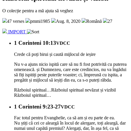
O colecție pentru a mă ajuta să veghez
47 verses
pmmi1985
Aug. 8, 2020
Română
27
IMPORT
1 Corinteni 10:13
VDCC
Crede că poți birui și caută mijlocul de ieșire
Nu v-a ajuns nicio ispită care să nu fi fost potrivită cu puterea
omenească. și Dumnezeu, care este credincios, nu va îngădui
să fiți ispitiți peste puterile voastre; ci, împreună cu ispita, a
pregătit și mijlocul să ieșiți din ea, ca s-o puteți răbda.
Războiul spiritual…
Războiul spiritual nevăzut și vizibil
Războiul spiritual…
1 Corinteni 9:23-27
VDCC
Fac totul pentru Evanghelie, ca să am și eu parte de ea.
Nu știți că cei ce aleargă în locul de alergare, toți aleargă, dar
numai unul capătă premiul? Alergați, dar, în așa fel, ca să