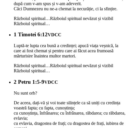
după cum v-am spus și v-am adeverit.
Căci Dumnezeu nu ne-a chemat la necurăție, ci la sfințire.
Războiul spiritual…
Războiul spiritual nevăzut și vizibil
Războiul spiritual…
1 Timotei 6:12
VDCC
Luptă-te lupta cea bună a credinței; apucă viața veșnică, la
care ai fost chemat și pentru care ai făcut acea frumoasă
mărturisire înaintea multor martori.
Războiul spiritual…
Războiul spiritual nevăzut și vizibil
Războiul spiritual…
2 Petru 1:5-9
VDCC
Nu sunt orb?
De aceea, dați-vă și voi toate silințele ca să uniți cu credința
voastră fapta; cu fapta, cunoștința;
cu cunoștința, înfrânarea; cu înfrânarea, răbdarea; cu răbdarea,
evlavia;
cu evlavia, dragostea de frați; cu dragostea de frați, iubirea de