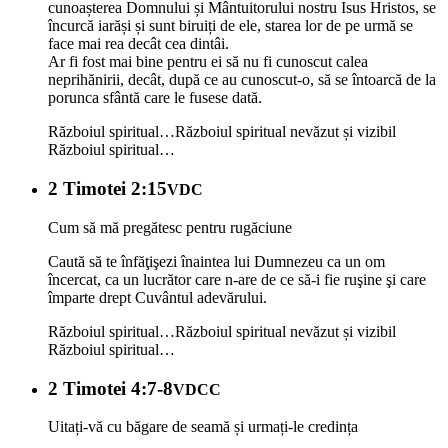
cunoașterea Domnului și Mântuitorului nostru Isus Hristos, se
încurcă iarăși și sunt biruiți de ele, starea lor de pe urmă se
face mai rea decât cea dintâi.
Ar fi fost mai bine pentru ei să nu fi cunoscut calea
neprihănirii, decât, după ce au cunoscut-o, să se întoarcă de la
porunca sfântă care le fusese dată.
Războiul spiritual…
Războiul spiritual nevăzut și vizibil
Războiul spiritual…
2 Timotei 2:15
VDC
Cum să mă pregătesc pentru rugăciune
Caută să te înfăţişezi înaintea lui Dumnezeu ca un om
încercat, ca un lucrător care n-are de ce să-i fie ruşine şi care
împarte drept Cuvântul adevărului.
Războiul spiritual…
Războiul spiritual nevăzut și vizibil
Războiul spiritual…
2 Timotei 4:7-8
VDCC
Uitați-vă cu băgare de seamă și urmați-le credința