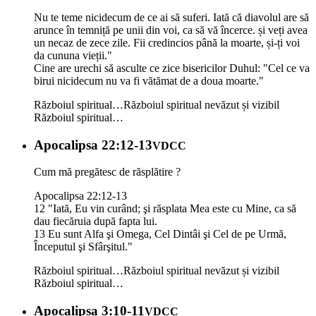
Nu te teme nicidecum de ce ai să suferi. Iată că diavolul are să
arunce în temniță pe unii din voi, ca să vă încerce. și veți avea
un necaz de zece zile. Fii credincios până la moarte, și-ți voi
da cununa vieții."
Cine are urechi să asculte ce zice bisericilor Duhul: "Cel ce va
birui nicidecum nu va fi vătămat de a doua moarte."
Războiul spiritual…
Războiul spiritual nevăzut și vizibil
Războiul spiritual…
Apocalipsa 22:12-13
VDCC
Cum mă pregătesc de răsplătire ?
Apocalipsa 22:12-13
12 "Iată, Eu vin curând; şi răsplata Mea este cu Mine, ca să
dau fiecăruia după fapta lui.
13 Eu sunt Alfa şi Omega, Cel Dintâi şi Cel de pe Urmă,
Începutul şi Sfârşitul."
Războiul spiritual…
Războiul spiritual nevăzut și vizibil
Războiul spiritual…
Apocalipsa 3:10-11
VDCC