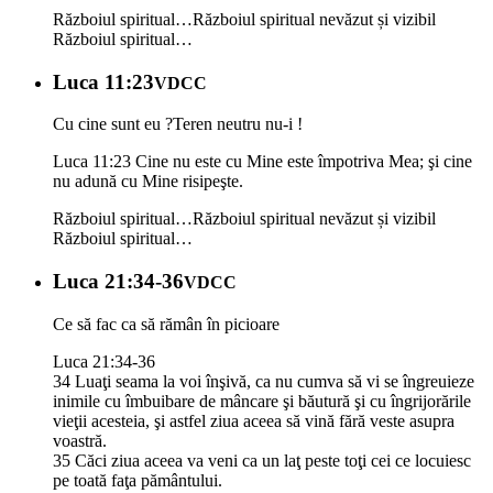
Războiul spiritual…
Războiul spiritual nevăzut și vizibil
Războiul spiritual…
Luca 11:23
VDCC
Cu cine sunt eu ?Teren neutru nu-i !
Luca 11:23 Cine nu este cu Mine este împotriva Mea; şi cine
nu adună cu Mine risipeşte.
Războiul spiritual…
Războiul spiritual nevăzut și vizibil
Războiul spiritual…
Luca 21:34-36
VDCC
Ce să fac ca să rămân în picioare
Luca 21:34-36
34 Luaţi seama la voi înşivă, ca nu cumva să vi se îngreuieze
inimile cu îmbuibare de mâncare şi băutură şi cu îngrijorările
vieţii acesteia, şi astfel ziua aceea să vină fără veste asupra
voastră.
35 Căci ziua aceea va veni ca un laţ peste toţi cei ce locuiesc
pe toată faţa pământului.