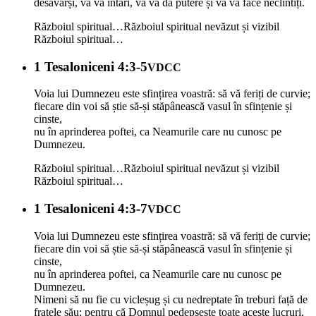
desăvârși, vă va întări, vă va da putere și vă va face neclintiți.
Războiul spiritual…
Războiul spiritual nevăzut și vizibil
Războiul spiritual…
1 Tesaloniceni 4:3-5
VDCC
Voia lui Dumnezeu este sfințirea voastră: să vă feriți de curvie;
fiecare din voi să știe să-și stăpânească vasul în sfințenie și
cinste,
nu în aprinderea poftei, ca Neamurile care nu cunosc pe
Dumnezeu.
Războiul spiritual…
Războiul spiritual nevăzut și vizibil
Războiul spiritual…
1 Tesaloniceni 4:3-7
VDCC
Voia lui Dumnezeu este sfințirea voastră: să vă feriți de curvie;
fiecare din voi să știe să-și stăpânească vasul în sfințenie și
cinste,
nu în aprinderea poftei, ca Neamurile care nu cunosc pe
Dumnezeu.
Nimeni să nu fie cu vicleșug și cu nedreptate în treburi față de
fratele său; pentru că Domnul pedepsește toate aceste lucruri,