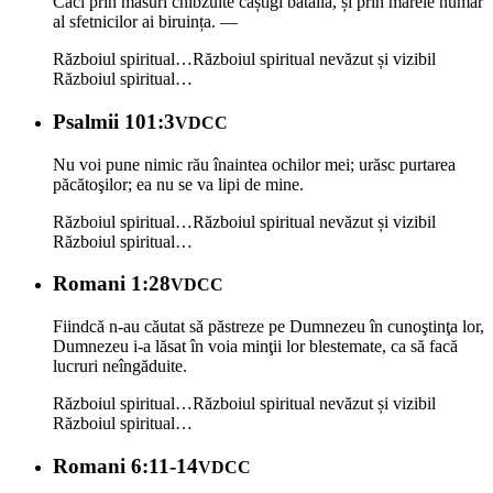
Căci prin măsuri chibzuite câștigi bătălia, și prin marele număr
al sfetnicilor ai biruința. —
Războiul spiritual…
Războiul spiritual nevăzut și vizibil
Războiul spiritual…
Psalmii 101:3
VDCC
Nu voi pune nimic rău înaintea ochilor mei; urăsc purtarea
păcătoşilor; ea nu se va lipi de mine.
Războiul spiritual…
Războiul spiritual nevăzut și vizibil
Războiul spiritual…
Romani 1:28
VDCC
Fiindcă n-au căutat să păstreze pe Dumnezeu în cunoştinţa lor,
Dumnezeu i-a lăsat în voia minţii lor blestemate, ca să facă
lucruri neîngăduite.
Războiul spiritual…
Războiul spiritual nevăzut și vizibil
Războiul spiritual…
Romani 6:11-14
VDCC