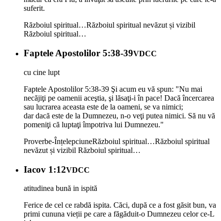
suferit.
Războiul spiritual…
Războiul spiritual nevăzut și vizibil
Războiul spiritual…
Faptele Apostolilor 5:38-39
VDCC
cu cine lupt
Faptele Apostolilor 5:38-39 Şi acum eu vă spun: "Nu mai
necăjiţi pe oamenii aceştia, şi lăsaţi-i în pace! Dacă încercarea
sau lucrarea aceasta este de la oameni, se va nimici;
dar dacă este de la Dumnezeu, n-o veţi putea nimici. Să nu vă
pomeniţi că luptaţi împotriva lui Dumnezeu."
Proverbe-Înțelepciune
Războiul spiritual…
Războiul spiritual
nevăzut și vizibil
Războiul spiritual…
Iacov 1:12
VDCC
atitudinea bună in ispită
Ferice de cel ce rabdă ispita. Căci, după ce a fost găsit bun, va
primi cununa vieții pe care a făgăduit-o Dumnezeu celor ce-L