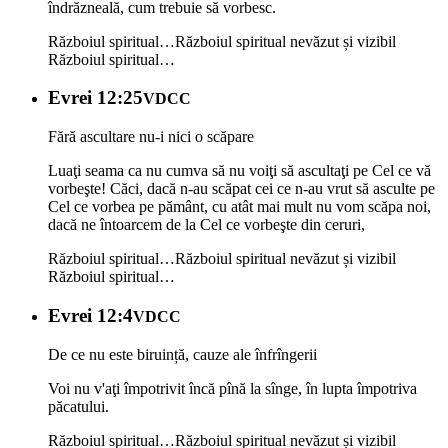
îndrăzneală, cum trebuie să vorbesc.
Războiul spiritual…
Războiul spiritual nevăzut și vizibil
Războiul spiritual…
Evrei 12:25
VDCC
Fără ascultare nu-i nici o scăpare
Luaţi seama ca nu cumva să nu voiţi să ascultaţi pe Cel ce vă
vorbeşte! Căci, dacă n-au scăpat cei ce n-au vrut să asculte pe
Cel ce vorbea pe pământ, cu atât mai mult nu vom scăpa noi,
dacă ne întoarcem de la Cel ce vorbeşte din ceruri,
Războiul spiritual…
Războiul spiritual nevăzut și vizibil
Războiul spiritual…
Evrei 12:4
VDCC
De ce nu este biruință, cauze ale înfrîngerii
Voi nu v'aţi împotrivit încă pînă la sînge, în lupta împotriva
păcatului.
Războiul spiritual…
Războiul spiritual nevăzut și vizibil