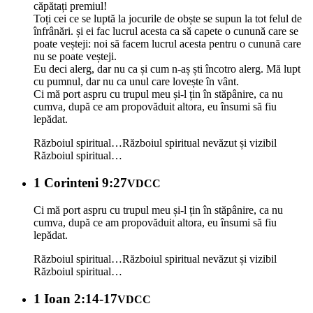
căpătați premiul!
Toți cei ce se luptă la jocurile de obște se supun la tot felul de
înfrânări. și ei fac lucrul acesta ca să capete o cunună care se
poate veșteji: noi să facem lucrul acesta pentru o cunună care
nu se poate veșteji.
Eu deci alerg, dar nu ca și cum n-aș ști încotro alerg. Mă lupt
cu pumnul, dar nu ca unul care lovește în vânt.
Ci mă port aspru cu trupul meu și-l țin în stăpânire, ca nu
cumva, după ce am propovăduit altora, eu însumi să fiu
lepădat.
Războiul spiritual…
Războiul spiritual nevăzut și vizibil
Războiul spiritual…
1 Corinteni 9:27
VDCC
Ci mă port aspru cu trupul meu și-l țin în stăpânire, ca nu
cumva, după ce am propovăduit altora, eu însumi să fiu
lepădat.
Războiul spiritual…
Războiul spiritual nevăzut și vizibil
Războiul spiritual…
1 Ioan 2:14-17
VDCC