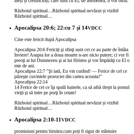
aleși și credincioși, care sunt cu El, de asemenea, îi vor birui."
Războiul spiritual…
Războiul spiritual nevăzut și vizibil
Războiul spiritual…
Apocalipsa 20:6; 22:cu 7 și 14
VDCC
Cine este fericit după Apocalipsa
Apocalipsa 20:6 Fericiţi şi sfinţi sunt cei ce au parte de întâia
înviere! Asupra lor a doua moarte n-are nicio putere; ci vor fi
preoţi ai lui Dumnezeu şi ai lui Hristos şi vor împărăţi cu El o
mie de ani.
Apocalipsa 22:7 "Şi iată, Eu vin curând! — Ferice de cel ce
păzeşte cuvintele prorociei din cartea aceasta!"
Apocalipsa 22:14
14 Ferice de cei ce îşi spală hainele, ca să aibă drept la pomul
vieţii şi să intre pe porţi în cetate!
Războiul spiritual…
Războiul spiritual nevăzut și vizibil
Războiul spiritual…
Apocalipsa 2:10-11
VDCC
promisiuni pentru biruitor,cum poți fi sigur de mîntuire