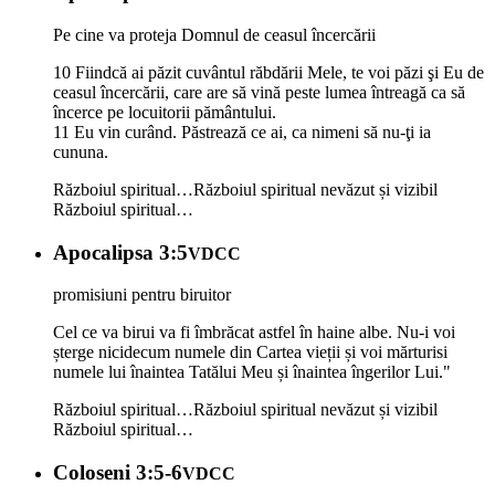
Pe cine va proteja Domnul de ceasul încercării
10 Fiindcă ai păzit cuvântul răbdării Mele, te voi păzi şi Eu de
ceasul încercării, care are să vină peste lumea întreagă ca să
încerce pe locuitorii pământului.
11 Eu vin curând. Păstrează ce ai, ca nimeni să nu-ţi ia
cununa.
Războiul spiritual…
Războiul spiritual nevăzut și vizibil
Războiul spiritual…
Apocalipsa 3:5
VDCC
promisiuni pentru biruitor
Cel ce va birui va fi îmbrăcat astfel în haine albe. Nu-i voi
șterge nicidecum numele din Cartea vieții și voi mărturisi
numele lui înaintea Tatălui Meu și înaintea îngerilor Lui."
Războiul spiritual…
Războiul spiritual nevăzut și vizibil
Războiul spiritual…
Coloseni 3:5-6
VDCC