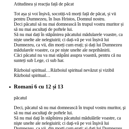
Atitudinea și reacția față de păcat
Tot așa și voi înșivă, socotiți-vă morți față de păcat, și vii
pentru Dumnezeu, în Isus Hristos, Domnul nostru.
Deci păcatul să nu mai domnească în trupul vostru muritor și
să nu mai ascultați de poftele lui.
Să nu mai dați în stăpânirea păcatului mădularele voastre, ca
niște unelte ale nelegiuirii; ci dați-vă pe voi înșivă lui
Dumnezeu, ca vii, din morți cum erați; și dați lui Dumnezeu
mădularele voastre, ca pe niște unelte ale neprihănirii.
Căci păcatul nu va mai stăpâni asupra voastră, pentru că nu
sunteți sub Lege, ci sub har.
Războiul spiritual…
Războiul spiritual nevăzut și vizibil
Războiul spiritual…
Romani 6 cu 12 și 13
păcatul
Deci, păcatul să nu mai domnească în trupul vostru muritor, şi
să nu mai ascultaţi de poftele lui.
Să nu mai daţi în stăpînirea păcatului mădulările voastre, ca
nişte unelte ale nelegiuirii; ci daţi-vă pe voi înşivă lui
Dumnezeu, ca vii, din morţi cum eraţi; şi daţi lui Dumnezeu