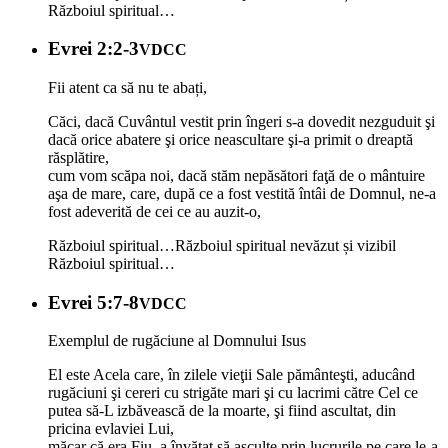
Războiul spiritual…
Evrei 2:2-3
VDCC
Fii atent ca să nu te abați,
Căci, dacă Cuvântul vestit prin îngeri s-a dovedit nezguduit şi
dacă orice abatere şi orice neascultare şi-a primit o dreaptă
răsplătire,
cum vom scăpa noi, dacă stăm nepăsători faţă de o mântuire
aşa de mare, care, după ce a fost vestită întâi de Domnul, ne-a
fost adeverită de cei ce au auzit-o,
Războiul spiritual…
Războiul spiritual nevăzut și vizibil
Războiul spiritual…
Evrei 5:7-8
VDCC
Exemplul de rugăciune al Domnului Isus
El este Acela care, în zilele vieţii Sale pământeşti, aducând
rugăciuni şi cereri cu strigăte mari şi cu lacrimi către Cel ce
putea să-L izbăvească de la moarte, şi fiind ascultat, din
pricina evlaviei Lui,
măcar că era Fiu, a învăţat să asculte prin lucrurile pe care le-a