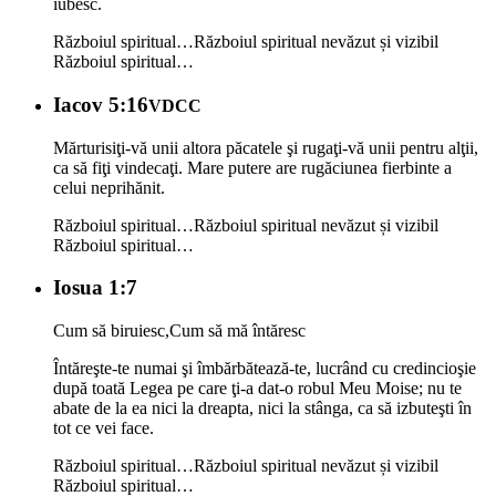
iubesc.
Războiul spiritual…
Războiul spiritual nevăzut și vizibil
Războiul spiritual…
Iacov 5:16
VDCC
Mărturisiţi-vă unii altora păcatele şi rugaţi-vă unii pentru alţii,
ca să fiţi vindecaţi. Mare putere are rugăciunea fierbinte a
celui neprihănit.
Războiul spiritual…
Războiul spiritual nevăzut și vizibil
Războiul spiritual…
Iosua 1:7
Cum să biruiesc,Cum să mă întăresc
Întăreşte-te numai şi îmbărbătează-te, lucrând cu credincioşie
după toată Legea pe care ţi-a dat-o robul Meu Moise; nu te
abate de la ea nici la dreapta, nici la stânga, ca să izbuteşti în
tot ce vei face.
Războiul spiritual…
Războiul spiritual nevăzut și vizibil
Războiul spiritual…