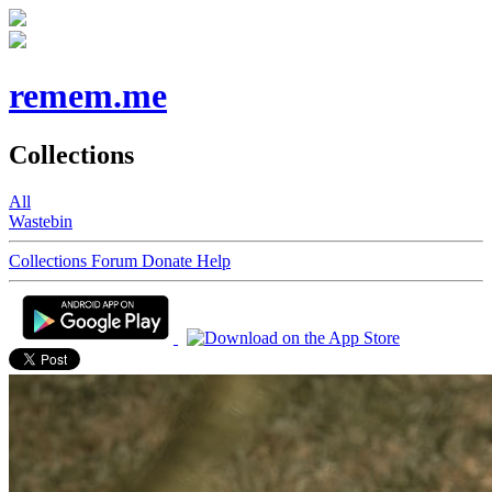
remem.me
Collections
All
Wastebin
Collections
Forum
Donate
Help