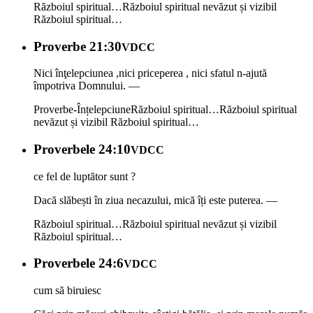
Războiul spiritual…
Războiul spiritual nevăzut și vizibil
Războiul spiritual…
Proverbe 21:30
VDCC
Nici înţelepciunea ,nici priceperea , nici sfatul n-ajută
împotriva Domnului. —
Proverbe-Înțelepciune
Războiul spiritual…
Războiul spiritual
nevăzut și vizibil
Războiul spiritual…
Proverbele 24:10
VDCC
ce fel de luptător sunt ?
Dacă slăbești în ziua necazului, mică îți este puterea. —
Războiul spiritual…
Războiul spiritual nevăzut și vizibil
Războiul spiritual…
Proverbele 24:6
VDCC
cum să biruiesc