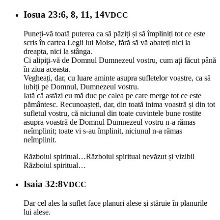
Iosua 23:6, 8, 11, 14
VDCC
Puneți-vă toată puterea ca să păziți și să împliniți tot ce este
scris în cartea Legii lui Moise, fără să vă abateți nici la
dreapta, nici la stânga.
Ci alipiți-vă de Domnul Dumnezeul vostru, cum ați făcut până
în ziua aceasta.
Vegheați, dar, cu luare aminte asupra sufletelor voastre, ca să
iubiți pe Domnul, Dumnezeul vostru.
Iată că astăzi eu mă duc pe calea pe care merge tot ce este
pământesc. Recunoașteți, dar, din toată inima voastră și din tot
sufletul vostru, că niciunul din toate cuvintele bune rostite
asupra voastră de Domnul Dumnezeul vostru n-a rămas
neîmplinit; toate vi s-au împlinit, niciunul n-a rămas
neîmplinit.
Războiul spiritual…
Războiul spiritual nevăzut și vizibil
Războiul spiritual…
Isaia 32:8
VDCC
Dar cel ales la suflet face planuri alese şi stăruie în planurile
lui alese.