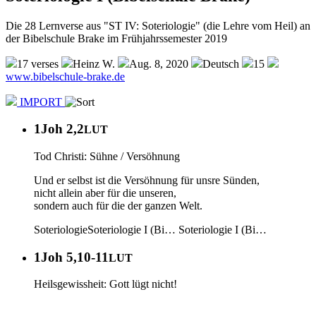
Die 28 Lernverse aus "ST IV: Soteriologie" (die Lehre vom Heil) an
der Bibelschule Brake im Frühjahrssemester 2019
17 verses
Heinz W.
Aug. 8, 2020
Deutsch
15
www.bibelschule-brake.de
IMPORT
1Joh 2,2
LUT
Tod Christi: Sühne / Versöhnung
Und er selbst ist die Versöhnung für unsre Sünden,
nicht allein aber für die unseren,
sondern auch für die der ganzen Welt.
Soteriologie
Soteriologie I (Bi…
Soteriologie I (Bi…
1Joh 5,10-11
LUT
Heilsgewissheit: Gott lügt nicht!