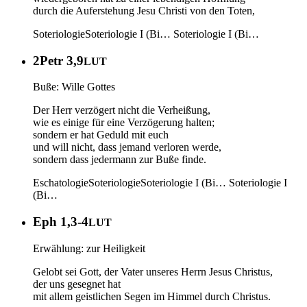
durch die Auferstehung Jesu Christi von den Toten,
Soteriologie
Soteriologie I (Bi…
Soteriologie I (Bi…
2Petr 3,9
LUT
Buße: Wille Gottes
Der Herr verzögert nicht die Verheißung,
wie es einige für eine Verzögerung halten;
sondern er hat Geduld mit euch
und will nicht, dass jemand verloren werde,
sondern dass jedermann zur Buße finde.
Eschatologie
Soteriologie
Soteriologie I (Bi…
Soteriologie I
(Bi…
Eph 1,3-4
LUT
Erwählung: zur Heiligkeit
Gelobt sei Gott, der Vater unseres Herrn Jesus Christus,
der uns gesegnet hat
mit allem geistlichen Segen im Himmel durch Christus.