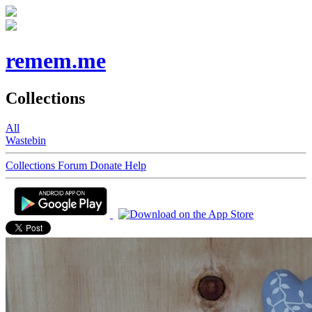
remem.me
Collections
All
Wastebin
Collections
Forum
Donate
Help