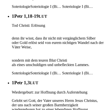
Soteriologie
Soteriologie I (Bi…
Soteriologie I (Bi…
1Petr 1,18-19
LUT
Tod Christi: Erlösung
denn ihr wisst, dass ihr nicht mit vergänglichem Silber
oder Gold erlöst seid von eurem nichtigen Wandel nach der
Väter Weise,
sondern mit dem teuren Blut Christi
als eines unschuldigen und unbefleckten Lammes.
Soteriologie
Soteriologie I (Bi…
Soteriologie I (Bi…
1Petr 1,3
LUT
Wiedergeburt: zur Hoffnung durch Auferstehung
Gelobt sei Gott, der Vater unseres Herrn Jesus Christus,
der uns nach seiner großen Barmherzigkeit
wiedergeboren hat zu einer lebendigen Hoffnung