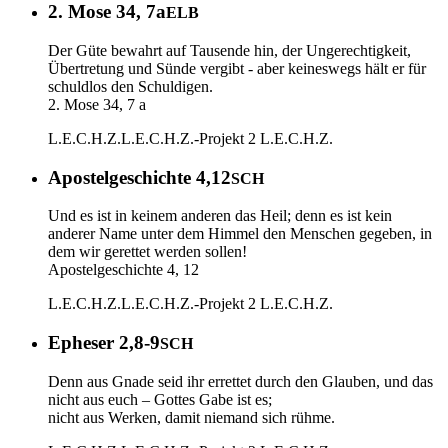
2. Mose 34, 7a
ELB
Der Güte bewahrt auf Tausende hin, der Ungerechtigkeit,
Übertretung und Sünde vergibt - aber keineswegs hält er für
schuldlos den Schuldigen.
2. Mose 34, 7 a
L.E.C.H.Z.
L.E.C.H.Z.-Projekt 2
L.E.C.H.Z.
Apostelgeschichte 4,12
SCH
Und es ist in keinem anderen das Heil; denn es ist kein
anderer Name unter dem Himmel den Menschen gegeben, in
dem wir gerettet werden sollen!
Apostelgeschichte 4, 12
L.E.C.H.Z.
L.E.C.H.Z.-Projekt 2
L.E.C.H.Z.
Epheser 2,8-9
SCH
Denn aus Gnade seid ihr errettet durch den Glauben, und das
nicht aus euch – Gottes Gabe ist es;
nicht aus Werken, damit niemand sich rühme.