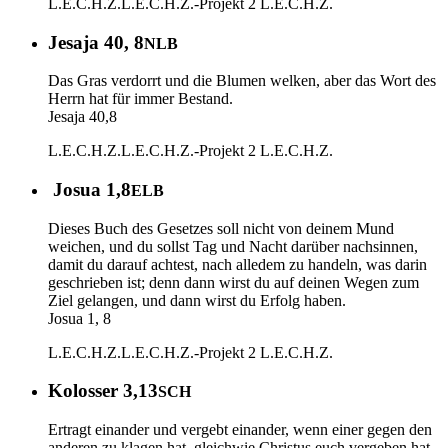
L.E.C.H.Z.
L.E.C.H.Z.-Projekt 2
L.E.C.H.Z.
Jesaja 40, 8
NLB
Das Gras verdorrt und die Blumen welken, aber das Wort des
Herrn hat für immer Bestand.
Jesaja 40,8
L.E.C.H.Z.
L.E.C.H.Z.-Projekt 2
L.E.C.H.Z.
Josua 1,8
ELB
Dieses Buch des Gesetzes soll nicht von deinem Mund
weichen, und du sollst Tag und Nacht darüber nachsinnen,
damit du darauf achtest, nach alledem zu handeln, was darin
geschrieben ist; denn dann wirst du auf deinen Wegen zum
Ziel gelangen, und dann wirst du Erfolg haben.
Josua 1, 8
L.E.C.H.Z.
L.E.C.H.Z.-Projekt 2
L.E.C.H.Z.
Kolosser 3,13
SCH
Ertragt einander und vergebt einander, wenn einer gegen den
anderen zu klagen hat, gleichwie Christus euch vergeben hat,