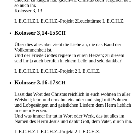
so auch ihr.
Kolosser 3, 13
L.E.C.H.Z.
L.E.C.H.Z.-Projekt 2
Leuchttürme
L.E.C.H.Z.
Kolosser 3,14-15
SCH
Über dies alles aber zieht die Liebe an, die das Band der
Vollkommenheit ist.
Und der Friede Gottes regiere in euren Herzen; zu diesem
seid ihr ja auch berufen in einem Leib; und seid dankbar!
L.E.C.H.Z.
L.E.C.H.Z.-Projekt 2
L.E.C.H.Z.
Kolosser 3,16-17
SCH
Lasst das Wort des Christus reichlich in euch wohnen in aller
Weisheit; lehrt und ermahnt einander und singt mit Psalmen
und Lobgesängen und geistlichen Liedern dem Herrn lieblich
in eurem Herzen.
Und was immer ihr tut in Wort oder Werk, das tut alles im
Namen des Herrn Jesus und dankt Gott, dem Vater, durch ihn.
L.E.C.H.Z.
L.E.C.H.Z.-Projekt 2
L.E.C.H.Z.