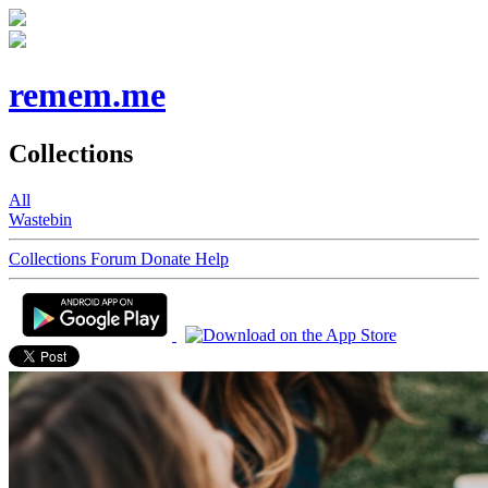
remem.me
Collections
All
Wastebin
Collections
Forum
Donate
Help