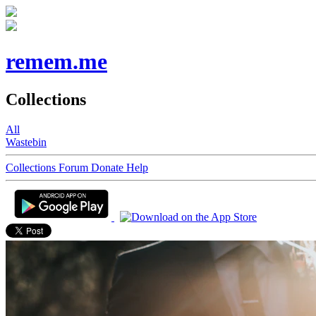
remem.me
Collections
All
Wastebin
Collections
Forum
Donate
Help