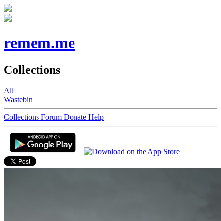
remem.me
Collections
All
Wastebin
Collections
Forum
Donate
Help