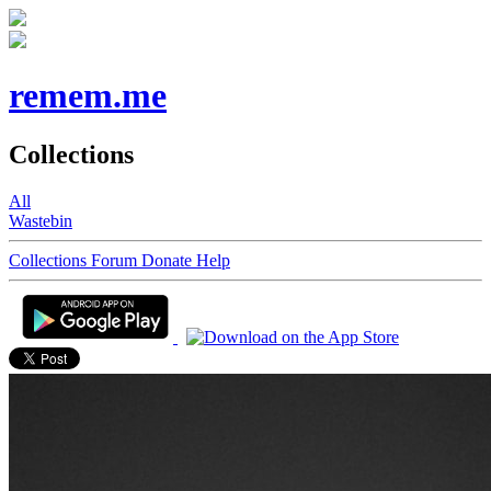
remem.me
Collections
All
Wastebin
Collections
Forum
Donate
Help