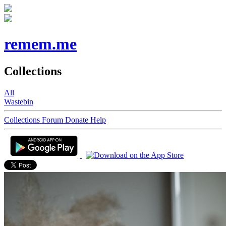
remem.me
Collections
All
Wastebin
Collections
Forum
Donate
Help