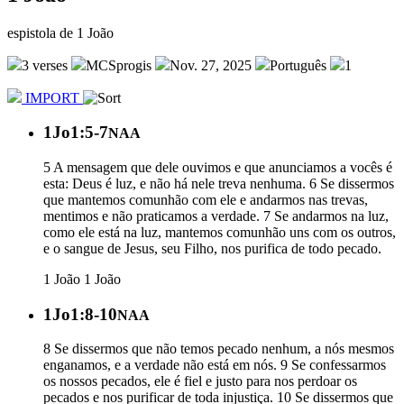
espistola de 1 João
3 verses
MCSprogis
Nov. 27, 2025
Português
1
IMPORT
1Jo1:5-7
NAA
5 A mensagem que dele ouvimos e que anunciamos a vocês é
esta: Deus é luz, e não há nele treva nenhuma. 6 Se dissermos
que mantemos comunhão com ele e andarmos nas trevas,
mentimos e não praticamos a verdade. 7 Se andarmos na luz,
como ele está na luz, mantemos comunhão uns com os outros,
e o sangue de Jesus, seu Filho, nos purifica de todo pecado.
1 João
1 João
1Jo1:8-10
NAA
8 Se dissermos que não temos pecado nenhum, a nós mesmos
enganamos, e a verdade não está em nós. 9 Se confessarmos
os nossos pecados, ele é fiel e justo para nos perdoar os
pecados e nos purificar de toda injustiça. 10 Se dissermos que