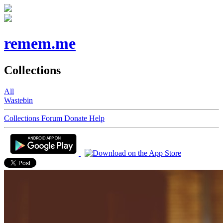
remem.me
Collections
All
Wastebin
Collections
Forum
Donate
Help