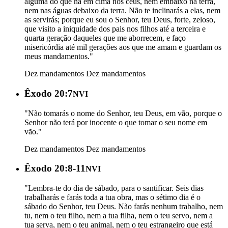
alguma do que há em cima nos céus, nem embaixo na terra,
nem nas águas debaixo da terra. Não te inclinarás a elas, nem
as servirás; porque eu sou o Senhor, teu Deus, forte, zeloso,
que visito a iniquidade dos pais nos filhos até a terceira e
quarta geração daqueles que me aborrecem, e faço
misericórdia até mil gerações aos que me amam e guardam os
meus mandamentos."
Dez mandamentos
Dez mandamentos
Êxodo 20:7
NVI
"Não tomarás o nome do Senhor, teu Deus, em vão, porque o
Senhor não terá por inocente o que tomar o seu nome em
vão."
Dez mandamentos
Dez mandamentos
Êxodo 20:8-11
NVI
"Lembra-te do dia de sábado, para o santificar. Seis dias
trabalharás e farás toda a tua obra, mas o sétimo dia é o
sábado do Senhor, teu Deus. Não farás nenhum trabalho, nem
tu, nem o teu filho, nem a tua filha, nem o teu servo, nem a
tua serva, nem o teu animal, nem o teu estrangeiro que está