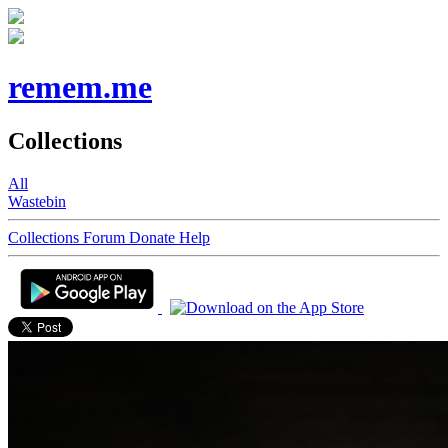
remem.me
Collections
All
Wastebin
Collections
Forum
Donate
Help