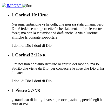
IMPORT
1 Corinzi 10:13
NR
Nessuna tentazione vi ha colti, che non sia stata umana; però
Dio è fedele e non permetterà che siate tentati oltre le vostre
forze; ma con la tentazione vi darà anche la via d’uscirne,
affinché la possiate sopportare.
I doni di Dio
I doni di Dio
1 Corinzi 2:12
NR
Ora noi non abbiamo ricevuto lo spirito del mondo, ma lo
Spirito che viene da Dio, per conoscere le cose che Dio ci ha
donate;
I doni di Dio
I doni di Dio
1 Pietro 5:7
NR
gettando su di lui ogni vostra preoccupazione, perché egli ha
cura di voi.