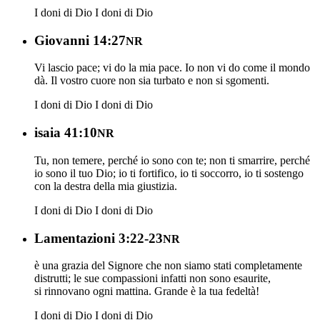
I doni di Dio
I doni di Dio
Giovanni 14:27
NR
Vi lascio pace; vi do la mia pace. Io non vi do come il mondo
dà. Il vostro cuore non sia turbato e non si sgomenti.
I doni di Dio
I doni di Dio
isaia 41:10
NR
Tu, non temere, perché io sono con te; non ti smarrire, perché
io sono il tuo Dio; io ti fortifico, io ti soccorro, io ti sostengo
con la destra della mia giustizia.
I doni di Dio
I doni di Dio
Lamentazioni 3:22-23
NR
è una grazia del Signore che non siamo stati completamente
distrutti; le sue compassioni infatti non sono esaurite,
si rinnovano ogni mattina. Grande è la tua fedeltà!
I doni di Dio
I doni di Dio