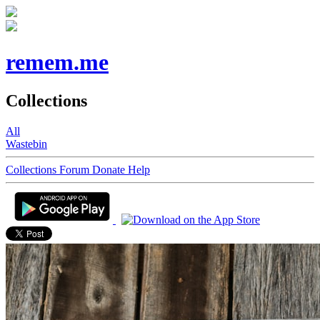
remem.me
Collections
All
Wastebin
Collections
Forum
Donate
Help