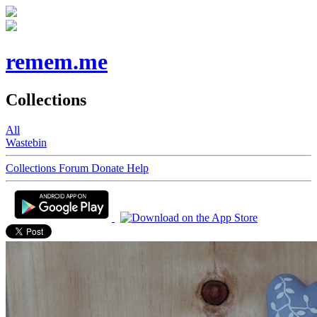
remem.me
Collections
All
Wastebin
Collections
Forum
Donate
Help