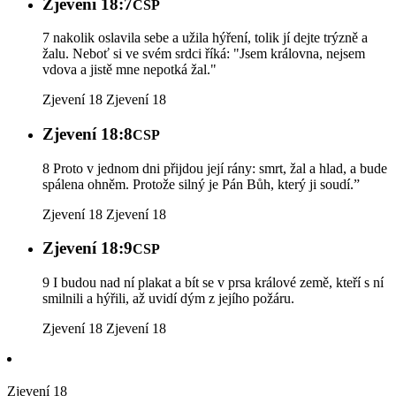
Zjevení 18:7
CSP
7 nakolik oslavila sebe a užila hýření, tolik jí dejte trýzně a
žalu. Neboť si ve svém srdci říká: "Jsem královna, nejsem
vdova a jistě mne nepotká žal."
Zjevení 18
Zjevení 18
Zjevení 18:8
CSP
8 Proto v jednom dni přijdou její rány: smrt, žal a hlad, a bude
spálena ohněm. Protože silný je Pán Bůh, který ji soudí.”
Zjevení 18
Zjevení 18
Zjevení 18:9
CSP
9 I budou nad ní plakat a bít se v prsa králové země, kteří s ní
smilnili a hýřili, až uvidí dým z jejího požáru.
Zjevení 18
Zjevení 18
Zjevení 18