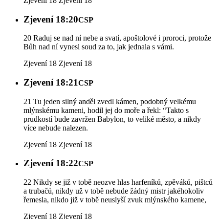
Zjevení 18
Zjevení 18
Zjevení 18:20
CSP
20 Raduj se nad ní nebe a svatí, apoštolové i proroci, protože
Bůh nad ní vynesl soud za to, jak jednala s vámi.
Zjevení 18
Zjevení 18
Zjevení 18:21
CSP
21 Tu jeden silný anděl zvedl kámen, podobný velkému
mlýnskému kameni, hodil jej do moře a řekl: “Takto s
prudkostí bude zavržen Babylon, to veliké město, a nikdy
více nebude nalezen.
Zjevení 18
Zjevení 18
Zjevení 18:22
CSP
22 Nikdy se již v tobě neozve hlas harfeníků, zpěváků, pištců
a trubačů, nikdy už v tobě nebude žádný mistr jakéhokoliv
řemesla, nikdo již v tobě neuslyší zvuk mlýnského kamene,
Zjevení 18
Zjevení 18