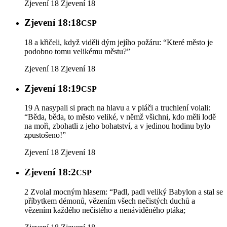
Zjevení 18
Zjevení 18
Zjevení 18:18
CSP
18 a křičeli, když viděli dým jejího požáru: “Které město je
podobno tomu velikému městu?”
Zjevení 18
Zjevení 18
Zjevení 18:19
CSP
19 A nasypali si prach na hlavu a v pláči a truchlení volali:
“Běda, běda, to město veliké, v němž všichni, kdo měli lodě
na moři, zbohatli z jeho bohatství, a v jedinou hodinu bylo
zpustošeno!”
Zjevení 18
Zjevení 18
Zjevení 18:2
CSP
2 Zvolal mocným hlasem: “Padl, padl veliký Babylon a stal se
příbytkem démonů, vězením všech nečistých duchů a
vězením každého nečistého a nenáviděného ptáka;