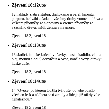
Zjevení 18:12
CSP
12 náklady zlata a stříbra, drahokamů a perel, kmentu,
purpuru, hedvábí a šarlatu, všechny druhy vonného dřeva a
veškeré předměty ze slonoviny a všeliké předměty ze
vzácného dřeva, mědi, železa a mramoru,
Zjevení 18
Zjevení 18
Zjevení 18:13
CSP
13 skořici, indické koření, voňavky, mast a kadidlo, víno a
olej, mouku a obilí, dobytčata a ovce, koně a vozy, otroky i
lidské duše.
Zjevení 18
Zjevení 18
Zjevení 18:14
CSP
14 “Ovoce, po kterém toužila tvá duše, od tebe odešlo,
všechen lesk a nádhera se ti ztratily a lidé je již nikdy více
nenaleznou.”
Zjevení 18
Zjevení 18