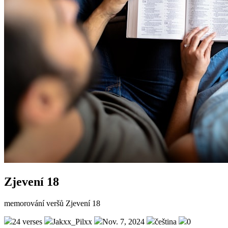
Zjevení 18
memorování veršů Zjevení 18
24 verses
Jakxx_Pilxx
Nov. 7, 2024
čeština
0