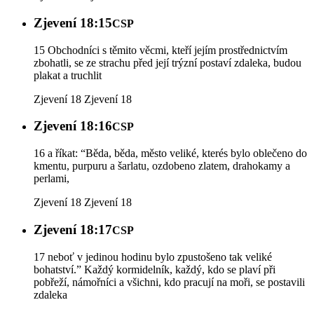
Zjevení 18:15
CSP
15 Obchodníci s těmito věcmi, kteří jejím prostřednictvím
zbohatli, se ze strachu před její trýzní postaví zdaleka, budou
plakat a truchlit
Zjevení 18
Zjevení 18
Zjevení 18:16
CSP
16 a říkat: “Běda, běda, město veliké, kterés bylo oblečeno do
kmentu, purpuru a šarlatu, ozdobeno zlatem, drahokamy a
perlami,
Zjevení 18
Zjevení 18
Zjevení 18:17
CSP
17 neboť v jedinou hodinu bylo zpustošeno tak veliké
bohatství.” Každý kormidelník, každý, kdo se plaví při
pobřeží, námořníci a všichni, kdo pracují na moři, se postavili
zdaleka