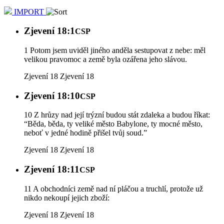
IMPORT
Zjevení 18:1
CSP
1 Potom jsem uviděl jiného anděla sestupovat z nebe: měl
velikou pravomoc a země byla ozářena jeho slávou.
Zjevení 18
Zjevení 18
Zjevení 18:10
CSP
10 Z hrůzy nad její trýzní budou stát zdaleka a budou říkat:
“Běda, běda, ty veliké město Babylone, ty mocné město,
neboť v jedné hodině přišel tvůj soud.”
Zjevení 18
Zjevení 18
Zjevení 18:11
CSP
11 A obchodníci země nad ní pláčou a truchlí, protože už
nikdo nekoupí jejich zboží:
Zjevení 18
Zjevení 18