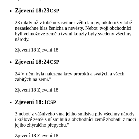
Zjevení 18:23
CSP
23 nikdy už v tobě nezasvitne světlo lampy, nikdo už v tobě
nezaslechne hlas ženicha a nevěsty. Neboť tvoji obchodníci
byli velmožové země a tvými kouzly byly svedeny všechny
národy.
Zjevení 18
Zjevení 18
Zjevení 18:24
CSP
24 V něm byla nalezena krev proroků a svatých a všech
zabitých na zemi.”
Zjevení 18
Zjevení 18
Zjevení 18:3
CSP
3 neboť z vášnivého vína jejího smilstva pily všechny národy,
i králové země s ní smilnili a obchodníci země zbohatli z moci
jejího zhýralého přepychu.”
Zjevení 18
Zjevení 18