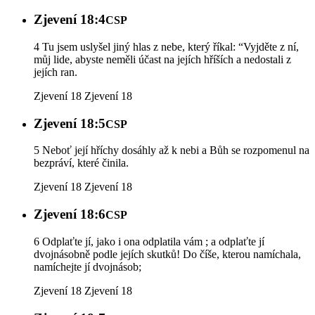
Zjevení 18:4
CSP
4 Tu jsem uslyšel jiný hlas z nebe, který říkal: “Vyjděte z ní,
můj lide, abyste neměli účast na jejích hříších a nedostali z
jejích ran.
Zjevení 18
Zjevení 18
Zjevení 18:5
CSP
5 Neboť její hříchy dosáhly až k nebi a Bůh se rozpomenul na
bezpráví, které činila.
Zjevení 18
Zjevení 18
Zjevení 18:6
CSP
6 Odplaťte jí, jako i ona odplatila vám ; a odplaťte jí
dvojnásobně podle jejích skutků! Do číše, kterou namíchala,
namíchejte jí dvojnásob;
Zjevení 18
Zjevení 18