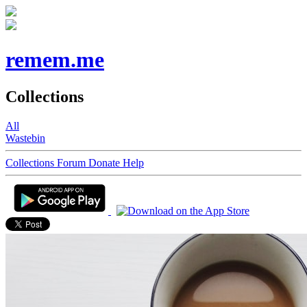
remem.me
Collections
All
Wastebin
Collections
Forum
Donate
Help