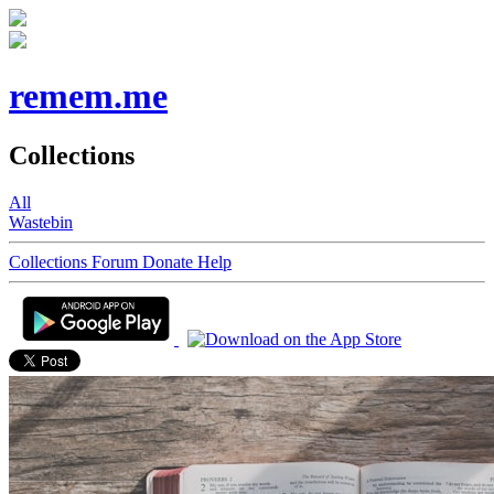
remem.me
Collections
All
Wastebin
Collections
Forum
Donate
Help