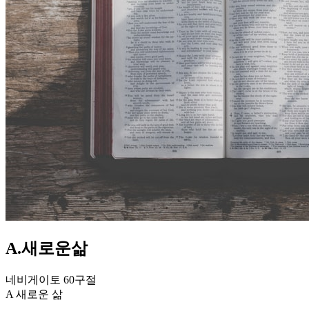
A.새로운삶
네비게이토 60구절
A 새로운 삶