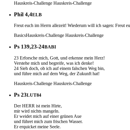
Hauskreis-Challenge
Hauskreis-Challenge
Phil 4,4
ELB
Freut euch im Herrn allezeit! Wiederum will ich sagen: Freut e
Basics
Hauskreis-Challenge
Hauskreis-Challenge
Ps 139,23-24
BABI
23 Erforsche mich, Gott, und erkenne mein Herz!
Verstehe mich und begreife, was ich denke!
24 Sieh doch, ob ich auf einem falschen Weg bin,
und führe mich auf dem Weg, der Zukunft hat!
Hauskreis-Challenge
Hauskreis-Challenge
Ps 23
LUT84
Der HERR ist mein Hirte,
mir wird nichts mangeln.
Er weidet mich auf einer grünen Aue
und führet mich zum frischen Wasser.
Er erquicket meine Seele.