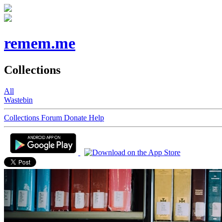
remem.me
Collections
All
Wastebin
Collections
Forum
Donate
Help