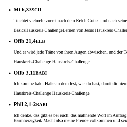
Mt 6,33
SCH
Trachtet vielmehr zuerst nach dem Reich Gottes und nach seiner
Basics
Hauskreis-Challenge
Lernen von Jesus
Hauskreis-Challe
Offb 21,4
ELB
Und er wird jede Träne von ihren Augen abwischen, und der To
Hauskreis-Challenge
Hauskreis-Challenge
Offb 3,11
BABI
Ich komme bald. Halte an dem fest, was du hast, damit dir ni
Hauskreis-Challenge
Hauskreis-Challenge
Phil 2,1-2
BABI
Ich denke, das gibt es bei euch: das mahnende Wort im Auftr
Barmherzigkeit. Macht also meine Freude vollkommen und seid e