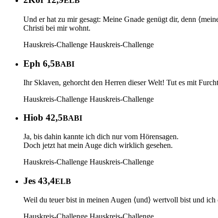
ELB
Und er hat zu mir gesagt: Meine Gnade genügt dir, denn ⟨mein
Christi bei mir wohnt.
Hauskreis-Challenge
Hauskreis-Challenge
Eph 6,5
BABI
Ihr Sklaven, gehorcht den Herren dieser Welt! Tut es mit Furch
Hauskreis-Challenge
Hauskreis-Challenge
Hiob 42,5
BABI
Ja, bis dahin kannte ich dich nur vom Hörensagen.
Doch jetzt hat mein Auge dich wirklich gesehen.
Hauskreis-Challenge
Hauskreis-Challenge
Jes 43,4
ELB
Weil du teuer bist in meinen Augen ⟨und⟩ wertvoll bist und ich
Hauskreis-Challenge
Hauskreis-Challenge