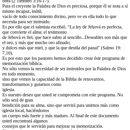
obra (2 Timoteo 3:16-17).
Para el creyente la Palabra de Dios es preciosa, porque él se nota a sí
mismo incapaz, inútil,
vacío de todo conocimiento divino, pero ve en ella todo lo que
necesita para ser instruido.
Es por ello que el salmista escribió, “La ley de Jehová es perfecta,
que convierte el alma; el testimonio
de Jehová es fiel, que hace sabio al sencillo...Deseables son más que
el oro, y más que mucho oro afinado;
y dulces más que miel, y que la que destila del panal” (Salmo 19:
7,10).
Es por esto que los pastores hemos decidido crear éste programa de
memorización bíblica.
No sólo vemos la necesidad de ser instruidos por la Palabra de Dios
en todo momento,
sino que vemos la capacidad de la Biblia de renovarnos,
transformarnos y guiarnos como
iglesia.
Es nuestro deseo que usted se comprometa con este programa. No
sólo será de gran
bendición para su alma, sino que servirá para unirnos más como
iglesia local, haciéndonos
un cuerpo más fuerte y más maduro. Al final de este documento
usted encontrará algunos
consejos que le servirán para mejorar su memorización.