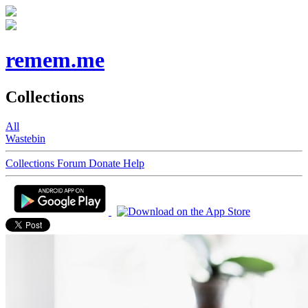
remem.me
Collections
All
Wastebin
Collections
Forum
Donate
Help