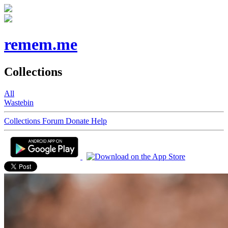
remem.me
Collections
All
Wastebin
Collections
Forum
Donate
Help