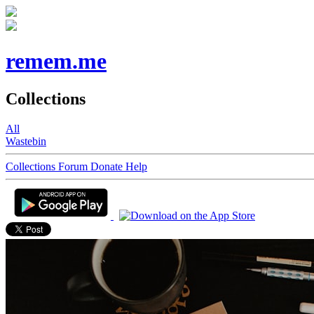
remem.me
Collections
All
Wastebin
Collections
Forum
Donate
Help