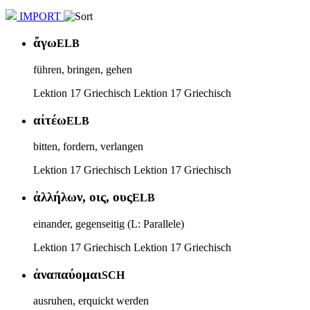
IMPORT
ἄγω
ELB
führen, bringen, gehen
Lektion 17 Griechisch
Lektion 17 Griechisch
αἰτέω
ELB
bitten, fordern, verlangen
Lektion 17 Griechisch
Lektion 17 Griechisch
ἀλλήλων, οις, ους
ELB
einander, gegenseitig (L: Parallele)
Lektion 17 Griechisch
Lektion 17 Griechisch
ἀναπαύομαι
SCH
ausruhen, erquickt werden