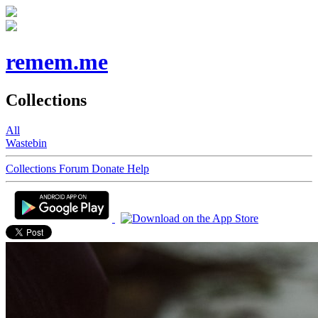
remem.me
Collections
All
Wastebin
Collections
Forum
Donate
Help