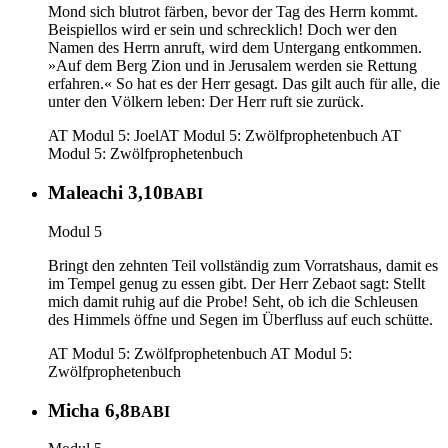
Mond sich blutrot färben, bevor der Tag des Herrn kommt.
Beispiellos wird er sein und schrecklich! Doch wer den
Namen des Herrn anruft, wird dem Untergang entkommen.
»Auf dem Berg Zion und in Jerusalem werden sie Rettung
erfahren.« So hat es der Herr gesagt. Das gilt auch für alle, die
unter den Völkern leben: Der Herr ruft sie zurück.
AT Modul 5: Joel
AT Modul 5: Zwölfprophetenbuch
AT
Modul 5: Zwölfprophetenbuch
Maleachi 3,10
BABI
Modul 5
Bringt den zehnten Teil vollständig zum Vorratshaus, damit es
im Tempel genug zu essen gibt. Der Herr Zebaot sagt: Stellt
mich damit ruhig auf die Probe! Seht, ob ich die Schleusen
des Himmels öffne und Segen im Überfluss auf euch schütte.
AT Modul 5: Zwölfprophetenbuch
AT Modul 5:
Zwölfprophetenbuch
Micha 6,8
BABI