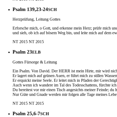
Psalm 139,23-24
SCH
Herzprüfung, Leitung Gottes
Erforsche mich, o Gott, und erkenne mein Herz; prüfe mich und
und sieh, ob ich auf bösem Weg bin, und leite mich auf dem e
NT 2015
NT 2015
Psalm 23
ELB
Gottes Fürsorge & Leitung
Ein Psalm. Von David. Der HERR ist mein Hirte, mir wird nic
Er lagert mich auf grünen Auen, er führt mich zu stillen Wasser
Er erquickt meine Seele. Er leitet mich in Pfaden der Gerechti
Auch wenn ich wandere im Tal des Todesschattens, fürchte ich k
Du bereitest vor mir einen Tisch angesichts meiner Feinde; du h
Nur Güte und Gnade werden mir folgen alle Tage meines Le
NT 2015
NT 2015
Psalm 25,6-7
SCH