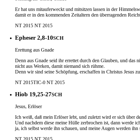
Er hat uns mitauferweckt und mitsitzen lassen in der Himmelswe
damit er in den kommenden Zeitaltern den überragenden Reicht
NT 2015
NT 2015
Epheser 2,8-10
SCH
Erettung aus Gnade
Denn aus Gnade seid ihr errettet durch den Glauben, und das n
nicht aus Werken, damit niemand sich rühme.
Denn wir sind seine Schöpfung, erschaffen in Christus Jesus zu
NT 2015
TIC-0
NT 2015
Hiob 19,25-27
SCH
Jesus, Erlöser
Ich weiß, daß mein Erlöser lebt, und zuletzt wird er sich über 
Und nachdem diese meine Hülle zerbrochen ist, dann werde ich
ja, ich selbst werde ihn schauen, und meine Augen werden ihn 
NT 2015
NT 2015