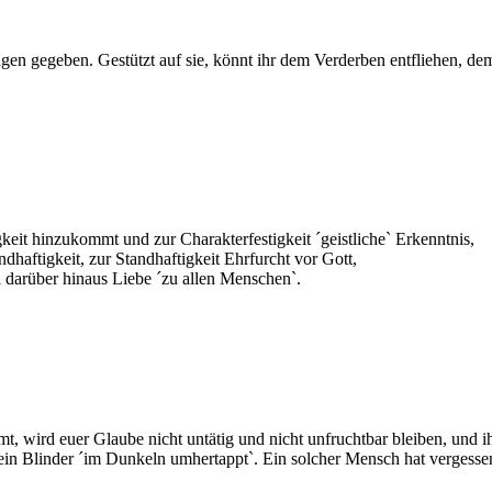
gen gegeben. Gestützt auf sie, könnt ihr dem Verderben entfliehen, dem
keit hinzukommt und zur Charakterfestigkeit ´geistliche` Erkenntnis,
dhaftigkeit, zur Standhaftigkeit Ehrfurcht vor Gott,
 darüber hinaus Liebe ´zu allen Menschen`.
, wird euer Glaube nicht untätig und nicht unfruchtbar bleiben, und i
wie ein Blinder ´im Dunkeln umhertappt`. Ein solcher Mensch hat verges