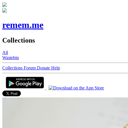
remem.me
Collections
All
Wastebin
Collections
Forum
Donate
Help