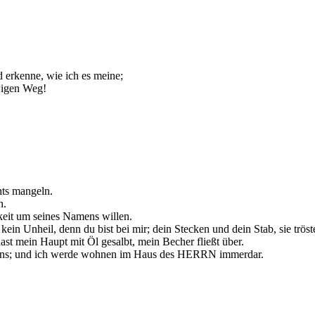
 erkenne, wie ich es meine;
wigen Weg!
hts mangeln.
n.
gkeit um seines Namens willen.
ein Unheil, denn du bist bei mir; dein Stecken und dein Stab, sie tröst
ast mein Haupt mit Öl gesalbt, mein Becher fließt über.
bens; und ich werde wohnen im Haus des HERRN immerdar.