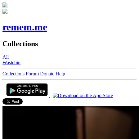
remem.me
Collections
All
Wastebin
Collections
Forum
Donate
Help