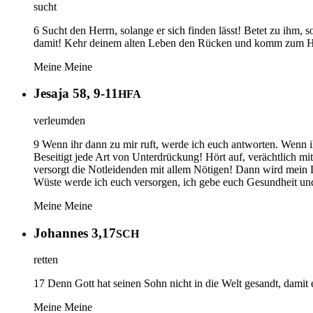
sucht
6 Sucht den Herrn, solange er sich finden lässt! Betet zu ihm,
damit! Kehr deinem alten Leben den Rücken und komm zum Herr
Meine
Meine
Jesaja 58, 9-11
HFA
verleumden
9 Wenn ihr dann zu mir ruft, werde ich euch antworten. Wenn ihr
Beseitigt jede Art von Unterdrückung! Hört auf, verächtlich m
versorgt die Notleidenden mit allem Nötigen! Dann wird mein L
Wüste werde ich euch versorgen, ich gebe euch Gesundheit und K
Meine
Meine
Johannes 3,17
SCH
retten
17 Denn Gott hat seinen Sohn nicht in die Welt gesandt, damit e
Meine
Meine