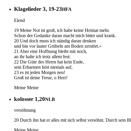
Klagelieder 3, 19-23
HFA
Elend
19 Meine Not ist groß, ich habe keine Heimat mehr.
Schon der Gedanke daran macht mich bitter und krank.
20 Und doch muss ich ständig daran denken
und bin vor lauter Grübeln am Boden zerstört.«
21 Aber eine Hoffnung bleibt mir noch,
an ihr halte ich trotz allem fest:
22 Die Güte des Herrn hat kein Ende,
sein Erbarmen hört niemals auf,
23 es ist jeden Morgen neu!
Groß ist deine Treue, o Herr!
Meine
Meine
kolosser 1,20
NLB
versöhnung
20 Durch ihn hat er alles mit sich selbst versöhnt. Durch sein 
Meine
Meine