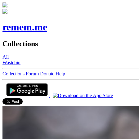
remem.me
Collections
All
Wastebin
Collections
Forum
Donate
Help