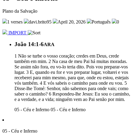
Plano da Salvação
1 verses
davi.brito95
April 20, 2026
Português
0
IMPORT
João 14:1-6
ARA
1 Não se turbe o vosso coração; credes em Deus, crede
também em mim. 2 Na casa de meu Pai há muitas moradas.
Se assim não fora, eu vo-lo teria dito. Pois vou preparar-vos
lugar. 3 E, quando eu for e vos preparar lugar, voltarei e vos
receberei para mim mesmo, para que, onde eu estou, estejais
vós também. 4 E vós sabeis o caminho para onde eu vou. 5
Disse-lhe Tomé: Senhor, não sabemos para onde vais; como
saber o caminho? 6 Respondeu-lhe Jesus: Eu sou o caminho,
e a verdade, e a vida; ninguém vem ao Pai senão por mim.
05 - Céu e Inferno
05 - Céu e Inferno
05 - Céu e Inferno