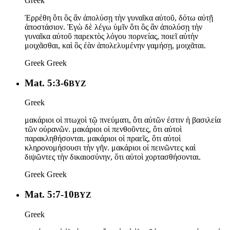
Greek
Ἐρρέθη ὅτι ὃς ἂν ἀπολύσῃ τὴν γυναῖκα αὐτοῦ, δότω αὐτῇ
ἀποστάσιον. Ἐγὼ δὲ λέγω ὑμῖν ὅτι ὃς ἂν ἀπολύσῃ τὴν
γυναῖκα αὐτοῦ παρεκτὸς λόγου πορνείας, ποιεῖ αὐτὴν
μοιχᾶσθαι, καὶ ὃς ἐὰν ἀπολελυμένην γαμήσῃ, μοιχᾶται.
Greek
Greek
Mat. 5:3-6
BYZ
Greek
μακάριοι οἱ πτωχοὶ τῷ πνεύματι, ὅτι αὐτῶν ἐστιν ἡ βασιλεία
τῶν οὐρανῶν. μακάριοι οἱ πενθοῦντες, ὅτι αὐτοὶ
παρακληθήσονται. μακάριοι οἱ πραεῖς, ὅτι αὐτοὶ
κληρονομήσουσι τὴν γῆν. μακάριοι οἱ πεινῶντες καὶ
διψῶντες τὴν δικαιοσύνην, ὅτι αὐτοὶ χορτασθήσονται.
Greek
Greek
Mat. 5:7-10
BYZ
Greek