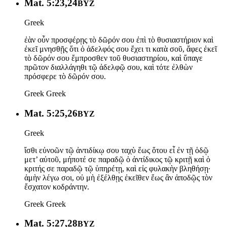
Mat. 5:23,24
BYZ
Greek
ἐὰν οὖν προσφέρῃς τὸ δῶρόν σου ἐπὶ τὸ θυσιαστήριον καὶ
ἐκεῖ μνησθῇς ὅτι ὁ ἀδελφός σου ἔχει τι κατὰ σοῦ, ἄφες ἐκεῖ
τὸ δῶρόν σου ἔμπροσθεν τοῦ θυσιαστηρίου, καὶ ὕπαγε
πρῶτον διαλλάγηθι τῷ ἀδελφῷ σου, καὶ τότε ἐλθὼν
πρόσφερε τὸ δῶρόν σου.
Greek
Greek
Mat. 5:25,26
BYZ
Greek
ἴσθι εὐνοῶν τῷ ἀντιδίκῳ σου ταχὺ ἕως ὅτου εἶ ἐν τῇ ὁδῷ
μετ’ αὐτοῦ, μήποτέ σε παραδῷ ὁ ἀντίδικος τῷ κριτῇ καὶ ὁ
κριτής σε παραδῷ τῷ ὑπηρέτῃ, καὶ εἰς φυλακὴν βληθήσῃ·
ἀμὴν λέγω σοι, οὐ μὴ ἐξέλθῃς ἐκεῖθεν ἕως ἂν ἀποδῷς τὸν
ἔσχατον κοδράντην.
Greek
Greek
Mat. 5:27,28
BYZ