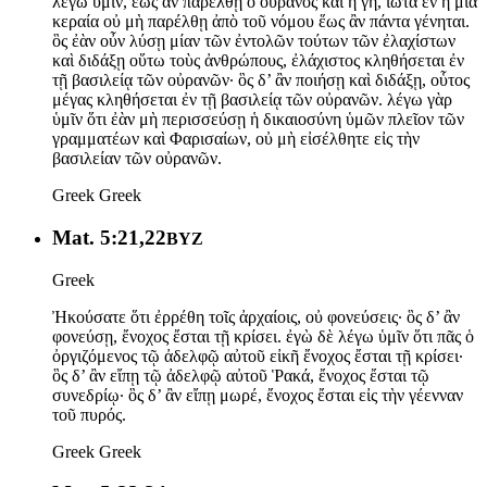
λέγω ὑμῖν, ἕως ἂν παρέλθῃ ὁ οὐρανὸς καὶ ἡ γῆ, ἰῶτα ἓν ἢ μία
κεραία οὐ μὴ παρέλθῃ ἀπὸ τοῦ νόμου ἕως ἂν πάντα γένηται.
ὃς ἐὰν οὖν λύσῃ μίαν τῶν ἐντολῶν τούτων τῶν ἐλαχίστων
καὶ διδάξῃ οὕτω τοὺς ἀνθρώπους, ἐλάχιστος κληθήσεται ἐν
τῇ βασιλείᾳ τῶν οὐρανῶν· ὃς δ’ ἂν ποιήσῃ καὶ διδάξῃ, οὗτος
μέγας κληθήσεται ἐν τῇ βασιλείᾳ τῶν οὐρανῶν. λέγω γὰρ
ὑμῖν ὅτι ἐὰν μὴ περισσεύσῃ ἡ δικαιοσύνη ὑμῶν πλεῖον τῶν
γραμματέων καὶ Φαρισαίων, οὐ μὴ εἰσέλθητε εἰς τὴν
βασιλείαν τῶν οὐρανῶν.
Greek
Greek
Mat. 5:21,22
BYZ
Greek
Ἠκούσατε ὅτι ἐρρέθη τοῖς ἀρχαίοις, οὐ φονεύσεις· ὃς δ’ ἂν
φονεύσῃ, ἔνοχος ἔσται τῇ κρίσει. ἐγὼ δὲ λέγω ὑμῖν ὅτι πᾶς ὁ
ὀργιζόμενος τῷ ἀδελφῷ αὐτοῦ εἰκῆ ἔνοχος ἔσται τῇ κρίσει·
ὃς δ’ ἂν εἴπῃ τῷ ἀδελφῷ αὐτοῦ Ῥακά, ἔνοχος ἔσται τῷ
συνεδρίῳ· ὃς δ’ ἂν εἴπῃ μωρέ, ἔνοχος ἔσται εἰς τὴν γέενναν
τοῦ πυρός.
Greek
Greek