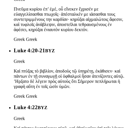
Πνεῦμα κυρίου ἐπ’ ἐμέ, οὗ εἵνεκεν ἔχρισέν με
εὐαγγελίσασθαι πτωχοῖς· ἀπέσταλκέν με ιάσασθαι τους
συντετριμμένους την καρδίαν· κηρύξαι αἰχμαλώτοις ἄφεσιν,
καὶ τυφλοῖς ἀνάβλεψιν, ἀποστεῖλαι τεθραυσμένους ἐν
ἀφέσει, κηρύξαι ἐνιαυτὸν κυρίου δεκτόν.
Greek
Greek
Luke 4:20-21
BYZ
Greek
Καὶ πτύξας τὸ βιβλίον, ἀποδοὺς τῷ ὑπηρέτῃ, ἐκάθισεν· καὶ
πάντων ἐν τῇ συναγωγῇ οἱ ὀφθαλμοὶ ἦσαν ἀτενίζοντες αὐτῷ.
’Ηρξατο δὲ λέγειν πρὸς αὐτοὺς ὅτι Σήμερον πεπλήρωται ἡ
γραφὴ αὕτη ἐν τοῖς ὠσὶν ὑμῶν.
Greek
Greek
Luke 4:22
BYZ
Greek