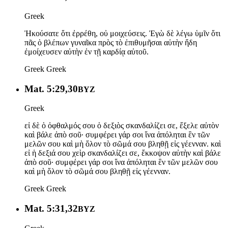
Greek
Ἠκούσατε ὅτι ἐρρέθη, οὐ μοιχεύσεις. Ἐγὼ δὲ λέγω ὑμῖν ὅτι
πᾶς ὁ βλέπων γυναῖκα πρὸς τὸ ἐπιθυμῆσαι αὐτὴν ἤδη
ἐμοίχευσεν αὐτὴν ἐν τῇ καρδίᾳ αὐτοῦ.
Greek
Greek
Mat. 5:29,30
BYZ
Greek
εἰ δὲ ὁ ὀφθαλμός σου ὁ δεξιὸς σκανδαλίζει σε, ἔξελε αὐτὸν
καὶ βάλε ἀπὸ σοῦ· συμφέρει γάρ σοι ἵνα ἀπόληται ἓν τῶν
μελῶν σου καὶ μὴ ὅλον τὸ σῶμά σου βληθῇ εἰς γέενναν. καὶ
εἰ ἡ δεξιά σου χεὶρ σκανδαλίζει σε, ἔκκοψον αὐτὴν καὶ βάλε
ἀπὸ σοῦ· συμφέρει γάρ σοι ἵνα ἀπόληται ἓν τῶν μελῶν σου
καὶ μὴ ὅλον τὸ σῶμά σου βληθῇ εἰς γέενναν.
Greek
Greek
Mat. 5:31,32
BYZ