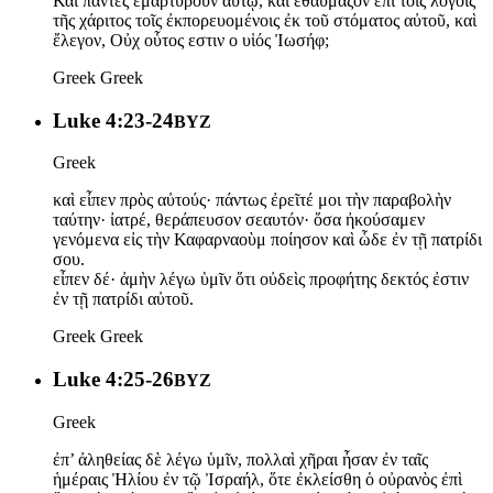
Καὶ πάντες ἐμαρτύρουν αὐτῷ, καὶ ἐθαύμαζον ἐπὶ τοῖς λόγοις
τῆς χάριτος τοῖς ἐκπορευομένοις ἐκ τοῦ στόματος αὐτοῦ, καὶ
ἔλεγον, Οὐχ οὗτος εστιν ο υἱός Ἰωσήφ;
Greek
Greek
Luke 4:23-24
BYZ
Greek
καὶ εἶπεν πρὸς αὐτούς· πάντως ἐρεῖτέ μοι τὴν παραβολὴν
ταύτην· ἰατρέ, θεράπευσον σεαυτόν· ὅσα ἠκούσαμεν
γενόμενα εἰς τὴν Καφαρναοὺμ ποίησον καὶ ὧδε ἐν τῇ πατρίδι
σου.
εἶπεν δέ· ἀμὴν λέγω ὑμῖν ὅτι οὐδεὶς προφήτης δεκτός ἐστιν
ἐν τῇ πατρίδι αὐτοῦ.
Greek
Greek
Luke 4:25-26
BYZ
Greek
ἐπ’ ἀληθείας δὲ λέγω ὑμῖν, πολλαὶ χῆραι ἦσαν ἐν ταῖς
ἡμέραις Ἠλίου ἐν τῷ Ἰσραήλ, ὅτε ἐκλείσθη ὁ οὐρανὸς ἐπὶ