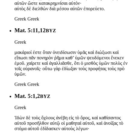
αὐτῶν ὥστε κατακρημνίσαι αὐτόν·
αὐτὸς δὲ διελθὼν διὰ μέσου αὐτῶν ἐπορεύετο.
Greek
Greek
Mat. 5:11,12
BYZ
Greek
μακάριοί ἐστε ὅταν ὀνειδίσωσιν ὑμᾶς καὶ διώξωσι καὶ
εἴπωσι πᾶν πονηρὸν ῥῆμα καθ’ ὑμῶν ψευδόμενοι ἕνεκεν
ἐμοῦ. χαίρετε καὶ ἀγαλλιᾶσθε, ὅτι ὁ μισθὸς ὑμῶν πολὺς ἐν
τοῖς οὐρανοῖς· οὕτω γὰρ ἐδίωξαν τοὺς προφήτας τοὺς πρὸ
ὑμῶν.
Greek
Greek
Mat. 5:1,2
BYZ
Greek
Ἰδὼν δὲ τοὺς ὄχλους ἀνέβη εἰς τὸ ὄρος, καὶ καθίσαντος
αὐτοῦ προσῆλθον αὐτῷ οἱ μαθηταὶ αὐτοῦ, καὶ ἀνοίξας τὸ
στόμα αὐτοῦ ἐδίδασκεν αὐτοὺς λέγων·