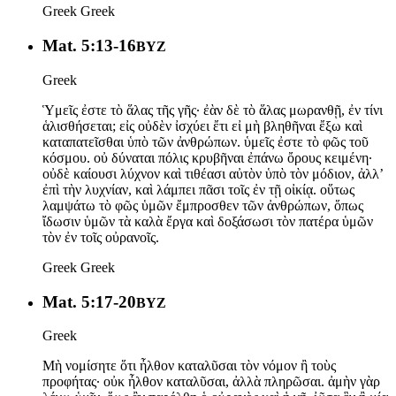
Greek
Greek
Mat. 5:13-16
BYZ
Greek
Ὑμεῖς ἐστε τὸ ἅλας τῆς γῆς· ἐὰν δὲ τὸ ἅλας μωρανθῇ, ἐν τίνι
ἁλισθήσεται; εἰς οὐδὲν ἰσχύει ἔτι εἰ μὴ βληθῆναι ἔξω καὶ
καταπατεῖσθαι ὑπὸ τῶν ἀνθρώπων. ὑμεῖς ἐστε τὸ φῶς τοῦ
κόσμου. οὐ δύναται πόλις κρυβῆναι ἐπάνω ὄρους κειμένη·
οὐδὲ καίουσι λύχνον καὶ τιθέασι αὐτὸν ὑπὸ τὸν μόδιον, ἀλλ’
ἐπὶ τὴν λυχνίαν, καὶ λάμπει πᾶσι τοῖς ἐν τῇ οἰκίᾳ. οὕτως
λαμψάτω τὸ φῶς ὑμῶν ἔμπροσθεν τῶν ἀνθρώπων, ὅπως
ἴδωσιν ὑμῶν τὰ καλὰ ἔργα καὶ δοξάσωσι τὸν πατέρα ὑμῶν
τὸν ἐν τοῖς οὐρανοῖς.
Greek
Greek
Mat. 5:17-20
BYZ
Greek
Μὴ νομίσητε ὅτι ἦλθον καταλῦσαι τὸν νόμον ἢ τοὺς
προφήτας· οὐκ ἦλθον καταλῦσαι, ἀλλὰ πληρῶσαι. ἀμὴν γὰρ