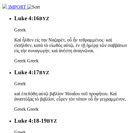
IMPORT
Luke 4:16
ΒΥΖ
Greek
Καὶ ἦλθεν εἰς την Ναζαρέτ, οὗ ἦν τεθραμμένος· καὶ
εἰσῆλθεν, κατὰ τὸ εἰωθὸς αὐτῷ, ἐν τῇ ἡμέρᾳ τῶν σαββάτων
εἰς τὴν συναγωγήν, καὶ ἀνέστη ἀναγνῶναι.
Greek
Greek
Luke 4:17
BYZ
Greek
καὶ ἐπεδόθη αὐτῷ βιβλίον Ἠσαΐου τοῦ προφήτου. Καὶ
ἀναπτύξας τὸ βιβλίον, εὗρεν τὸν τόπον οὗ ἦν γεγραμμένον,
Greek
Greek
Luke 4:18-19
BYZ
Greek