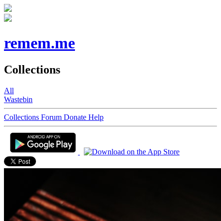
remem.me
Collections
All
Wastebin
Collections
Forum
Donate
Help