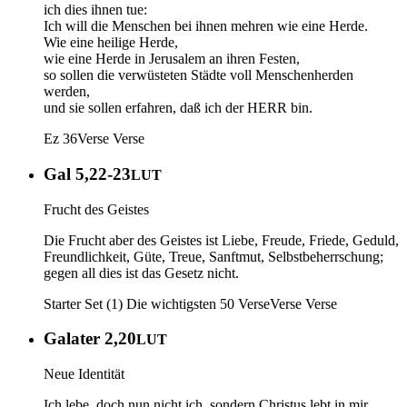
ich dies ihnen tue:
Ich will die Menschen bei ihnen mehren wie eine Herde.
Wie eine heilige Herde,
wie eine Herde in Jerusalem an ihren Festen,
so sollen die verwüsteten Städte voll Menschenherden
werden,
und sie sollen erfahren, daß ich der HERR bin.
Ez 36
Verse
Verse
Gal 5,22-23
LUT
Frucht des Geistes
Die Frucht aber des Geistes ist Liebe, Freude, Friede, Geduld,
Freundlichkeit, Güte, Treue, Sanftmut, Selbstbeherrschung;
gegen all dies ist das Gesetz nicht.
Starter Set (1) Die wichtigsten 50 Verse
Verse
Verse
Galater 2,20
LUT
Neue Identität
Ich lebe, doch nun nicht ich, sondern Christus lebt in mir.