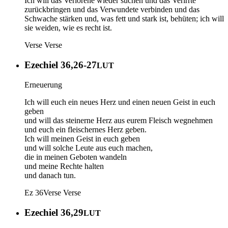
Ich will das Verlorene wieder suchen und das Verirrte
zurückbringen und das Verwundete verbinden und das
Schwache stärken und, was fett und stark ist, behüten; ich will
sie weiden, wie es recht ist.
Verse
Verse
Ezechiel 36,26-27
LUT
Erneuerung
Ich will euch ein neues Herz und einen neuen Geist in euch
geben
und will das steinerne Herz aus eurem Fleisch wegnehmen
und euch ein fleischernes Herz geben.
Ich will meinen Geist in euch geben
und will solche Leute aus euch machen,
die in meinen Geboten wandeln
und meine Rechte halten
und danach tun.
Ez 36
Verse
Verse
Ezechiel 36,29
LUT