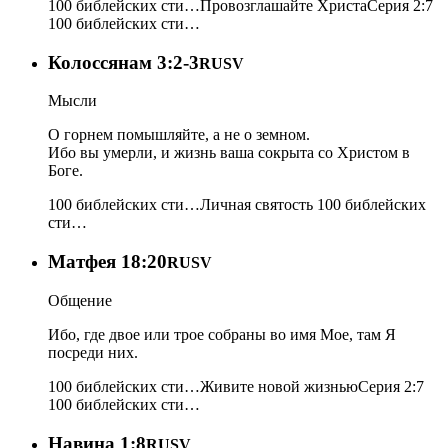
100 библейских сти…
Провозглашайте Христа
Серия 2:7
100 библейских сти…
Колоссянам 3:2-3
RUSV
Мысли
О горнем помышляйте, а не о земном.
Ибо вы умерли, и жизнь ваша сокрыта со Христом в
Боге.
100 библейских сти…
Личная святость
100 библейских
сти…
Матфея 18:20
RUSV
Общение
Ибо, где двое или трое собраны во имя Мое, там Я
посреди них.
100 библейских сти…
Живите новой жизнью
Серия 2:7
100 библейских сти…
Навина 1:8
RUSV