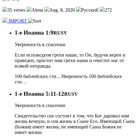
35 verses
Alena
Aug. 8, 2020
Русский
272
IMPORT
1-e Иоанна 1:9
RUSV
Уверенность в спасении
Если исповедуем грехи наши, то Он, будучи верен и
праведен, простит нам грехи наши и очистит нас от
всякой неправды.
100 библейских сти…
Уверенность
100 библейских
сти…
1-e Иоанна 5:11-12
RUSV
Уверенность в спасении
Свидетельство сие состоит в том, что Бог даровал нам
жизнь вечную, и сия жизнь в Сыне Его. Имеющий Сына
(Божия) имеет жизнь; не имеющий Сына Божия не
имеет жизни.