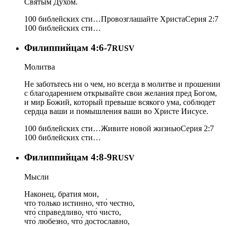
Святым Духом.
100 библейских сти…
Провозглашайте Христа
Серия 2:7
100 библейских сти…
Филиппийцам 4:6-7
RUSV
Молитва
Не заботьтесь ни о чем, но всегда в молитве и прошении
с благодарением открывайте свои желания пред Богом,
и мир Божий, который превыше всякого ума, соблюдет
сердца ваши и помышления ваши во Христе Иисусе.
100 библейских сти…
Живите новой жизнью
Серия 2:7
100 библейских сти…
Филиппийцам 4:8-9
RUSV
Мысли
Наконец, братия мои,
что только истинно, что́ честно,
что́ справедливо, что́ чисто,
что́ любезно, что́ достославно,