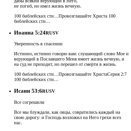
дабы всякий верующий в Него,
не погиб, но имел жизнь вечную.
100 библейских сти…
Провозглашайте Христа
100
библейских сти…
Иоанна 5:24
RUSV
Уверенность в спасении
Истинно, истинно говорю вам: слушающий слово Мое и
верующий в Пославшего Меня имеет жизнь вечную, и
на суд не приходит, но перешел от смерти в жизнь.
100 библейских сти…
Провозглашайте Христа
Серия 2:7
100 библейских сти…
Исаии 53:6
RUSV
Все согрешили
Все мы блуждали, как овцы, совратились каждый на
свою дорогу: и Господь возложил на Него грехи всех
нас.