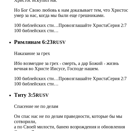
Христос искупил нас
Но Бог Свою любовь к нам доказывает тем, что Христос
умер за нас, когда мы были еще грешниками.
100 библейских сти…
Провозглашайте Христа
Серия 2:7
100 библейских сти…
Римлянам 6:23
RUSV
Наказание за грех
Ибо возмездие за грех - смерть, а дар Божий - жизнь
вечная во Христе Иисусе, Господе нашем.
100 библейских сти…
Провозглашайте Христа
Серия 2:7
100 библейских сти…
Титу 3:5
RUSV
Спасение не по делам
Он спас нас не по делам праведности, которые бы мы
сотворили,
а по Своей милости, банею возрождения и обновления