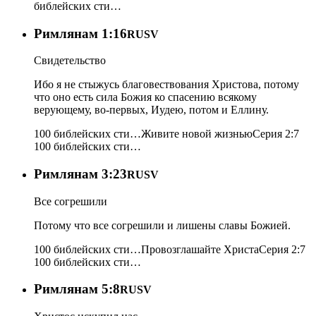
библейских сти…
Римлянам 1:16
RUSV
Свидетельство
Ибо я не стыжусь благовествования Христова, потому
что оно есть сила Божия ко спасению всякому
верующему, во-первых, Иудею, потом и Еллину.
100 библейских сти…
Живите новой жизнью
Серия 2:7
100 библейских сти…
Римлянам 3:23
RUSV
Все согрешили
Потому что все согрешили и лишены славы Божией.
100 библейских сти…
Провозглашайте Христа
Серия 2:7
100 библейских сти…
Римлянам 5:8
RUSV