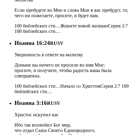
Если пребудете во Мне и слова Мои в вас пребудут, то,
чего ни пожелаете, просите, и будет вам.
100 библейских сти…
Живите новой жизнью
Серия 2:7
100 библейских сти…
Иоанна 16:24
RUSV
Уверенность в ответе на молитву
Доныне вы ничего не просили во имя Мое;
просите, и получите, чтобы радость ваша была
совершенна.
100 библейских сти…
Начало со Христом
Серия 2:7
100
библейских сти…
Иоанна 3:16
RUSV
Христос искупил нас
Ибо так возлюбил Бог мир,
что отдал Сына Своего Единородного,