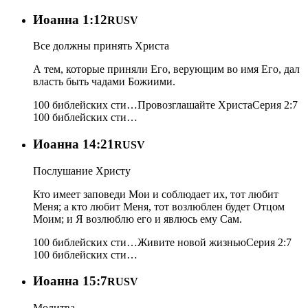
Иоанна 1:12
RUSV
Все должны принять Христа
А тем, которые приняли Его, верующим во имя Его, дал
власть быть чадами Божиими.
100 библейских сти…
Провозглашайте Христа
Серия 2:7
100 библейских сти…
Иоанна 14:21
RUSV
Послушание Христу
Кто имеет заповеди Мои и соблюдает их, тот любит
Меня; а кто любит Меня, тот возлюблен будет Отцом
Моим; и Я возлюблю его и явлюсь ему Сам.
100 библейских сти…
Живите новой жизнью
Серия 2:7
100 библейских сти…
Иоанна 15:7
RUSV
Молитва