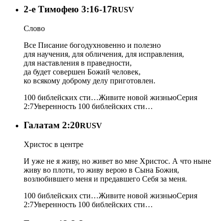
2-e Тимофею 3:16-17
RUSV
Слово
Все Писание богодухновенно и полезно
для научения, для обличения, для исправления,
для наставления в праведности,
да будет совершен Божий человек,
ко всякому доброму делу приготовлен.
100 библейских сти…
Живите новой жизнью
Серия
2:7
Уверенность
100 библейских сти…
Галатам 2:20
RUSV
Христос в центре
И уже не я живу, но живет во мне Христос. А что ныне
живу во плоти, то живу верою в Сына Божия,
возлюбившего меня и предавшего Себя за меня.
100 библейских сти…
Живите новой жизнью
Серия
2:7
Уверенность
100 библейских сти…