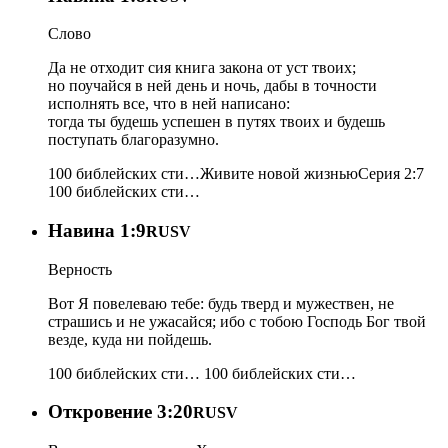
Слово
Да не отходит сия книга закона от уст твоих;
но поучайся в ней день и ночь, дабы в точности
исполнять все, что в ней написано:
тогда ты будешь успешен в путях твоих и будешь
поступать благоразумно.
100 библейских сти…
Живите новой жизнью
Серия 2:7
100 библейских сти…
Навина 1:9
RUSV
Верность
Вот Я повелеваю тебе: будь тверд и мужествен, не
страшись и не ужасайся; ибо с тобою Господь Бог твой
везде, куда ни пойдешь.
100 библейских сти…
100 библейских сти…
Откровение 3:20
RUSV