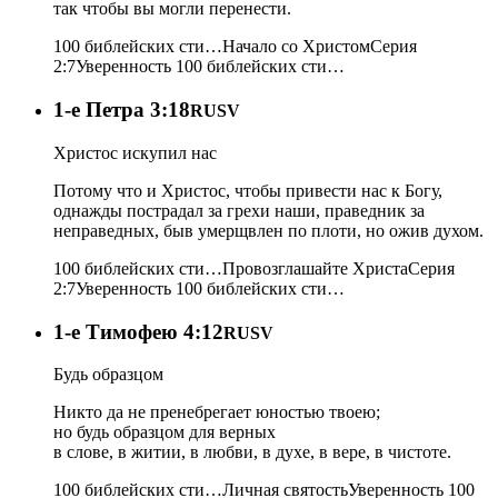
так чтобы вы могли перенести.
100 библейских сти…
Начало со Христом
Серия
2:7
Уверенность
100 библейских сти…
1-e Петра 3:18
RUSV
Христос искупил нас
Потому что и Христос, чтобы привести нас к Богу,
однажды пострадал за грехи наши, праведник за
неправедных, быв умерщвлен по плоти, но ожив духом.
100 библейских сти…
Провозглашайте Христа
Серия
2:7
Уверенность
100 библейских сти…
1-e Тимофею 4:12
RUSV
Будь образцом
Никто да не пренебрегает юностью твоею;
но будь образцом для верных
в слове, в житии, в любви, в духе, в вере, в чистоте.
100 библейских сти…
Личная святость
Уверенность
100