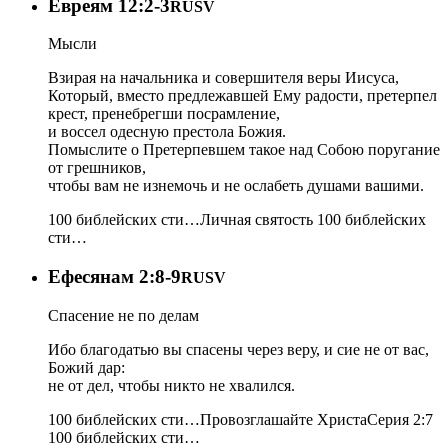
Евреям 12:2-3
RUSV
Мысли
Взирая на начальника и совершителя веры Иисуса,
Который, вместо предлежавшей Ему радости, претерпел
крест, пренебрегши посрамление,
и воссел одесную престола Божия.
Помыслите о Претерпевшем такое над Собою поругание
от грешников,
чтобы вам не изнемочь и не ослабеть душами вашими.
100 библейских сти…
Личная святость
100 библейских
сти…
Ефесянам 2:8-9
RUSV
Спасение не по делам
Ибо благодатью вы спасены через веру, и сие не от вас,
Божий дар:
не от дел, чтобы никто не хвалился.
100 библейских сти…
Провозглашайте Христа
Серия 2:7
100 библейских сти…