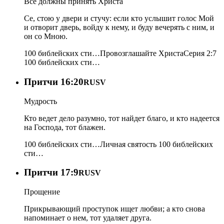
Все должны принять Христа
Се, стою у двери и стучу: если кто услышит голос Мой
и отворит дверь, войду к нему, и буду вечерять с ним, и
он со Мною.
100 библейских сти…
Провозглашайте Христа
Серия 2:7
100 библейских сти…
Притчи 16:20
RUSV
Мудрость
Кто ведет дело разумно, тот найдет благо, и кто надеется
на Господа, тот блажен.
100 библейских сти…
Личная святость
100 библейских
сти…
Притчи 17:9
RUSV
Прощение
Прикрывающий проступок ищет любви; а кто снова
напоминает о нем, тот удаляет друга.