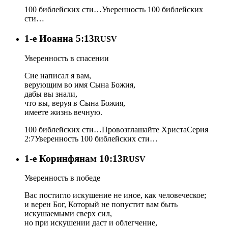
100 библейских сти…
Уверенность
100 библейских
сти…
1-e Иоанна 5:13
RUSV
Уверенность в спасении
Сие написал я вам,
верующим во имя Сына Божия,
дабы вы знали,
что вы, веруя в Сына Божия,
имеете жизнь вечную.
100 библейских сти…
Провозглашайте Христа
Серия
2:7
Уверенность
100 библейских сти…
1-e Коринфянам 10:13
RUSV
Уверенность в победе
Вас постигло искушение не иное, как человеческое;
и верен Бог, Который не попустит вам быть
искушаемыми сверх сил,
но при искушении даст и облегчение,