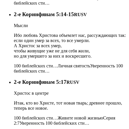
библейских сти…
2-e Коринфянам 5:14-15
RUSV
Мысли
Ибо любовь Христова объемлет нас, рассуждающих так:
если один умер за всех, то все умерли.
А Христос за всех умер,
чтобы живущие уже не для себя жили,
но для умершего за них и воскресшего.
100 библейских сти…
Личная святость
Уверенность
100
библейских сти…
2-e Коринфянам 5:17
RUSV
Христос в центре
Итак, кто во Христе, тот новая тварь; древнее прошло,
теперь все новое.
100 библейских сти…
Живите новой жизнью
Серия
2:7
Уверенность
100 библейских сти…