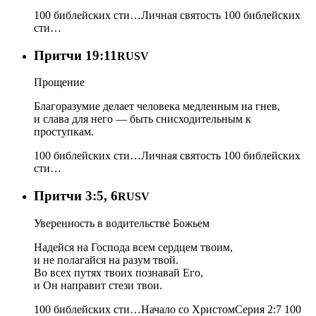
100 библейских сти…
Личная святость
100 библейских
сти…
Притчи 19:11
RUSV
Прощение
Благоразумие делает человека медленным на гнев,
и слава для него — быть снисходительным к
проступкам.
100 библейских сти…
Личная святость
100 библейских
сти…
Притчи 3:5, 6
RUSV
Уверенность в водительстве Божьем
Надейся на Господа всем сердцем твоим,
и не полагайся на разум твой.
Во всех путях твоих познавай Его,
и Он направит стези твои.
100 библейских сти…
Начало со Христом
Серия 2:7
100