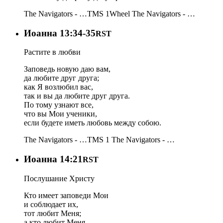
The Navigators - …
TMS 1
Wheel
The Navigators - …
Иоанна 13:34-35
RST
Растите в любви
Заповедь новую даю вам,
да любите друг друга;
как Я возлюбил вас,
так и вы да любите друг друга.
По тому узнают все,
что вы Мои ученики,
если будете иметь любовь между собою.
The Navigators - …
TMS 1
The Navigators - …
Иоанна 14:21
RST
Послушание Христу
Кто имеет заповеди Мои
и соблюдает их,
тот любит Меня;
а кто любит Меня,