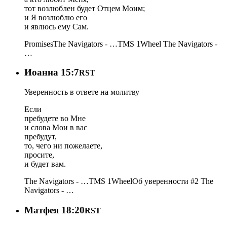
тот возлюблен будет Отцем Моим;
и Я возлюблю его
и явлюсь ему Сам.
Promises
The Navigators - …
TMS 1
Wheel
The Navigators -
…
Иоанна 15:7
RST
Уверенность в ответе на молитву
Если
пребудете во Мне
и слова Мои в вас
пребудут,
то, чего ни пожелаете,
просите,
и будет вам.
The Navigators - …
TMS 1
Wheel
Об уверенности #2
The
Navigators - …
Матфея 18:20
RST