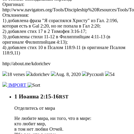
Оригинал:
http://www.navigators.org/Tools/Discipleship%20Resources/Tool
Отклонения:
1) добавлена фраза "Я сораспялся Христу" из Гал. 2:19б,
которая есть в Gal 2:20, но не попала в Гал 2:20;
2) добавлен стих 17 в 2 Тимофея 3:16-17;
3) добавлены стихи 11-12 в Филиппийцам 4:11-13 (в
оригинале Филиппийцам 4:13);
4) добавлен стих 10 в Псалом 118:9-11 (в оригинале Псалом
118:9,11)
http://about.me/kdorichev
18 verses
kdorichev
Aug. 8, 2020
Русский
54
IMPORT
1 Иоанна 2:15-16
RST
Отделитесь от мира
Не любите мира, ни того, что в мире:
кто любит мир,
в том нет любви Отчей.