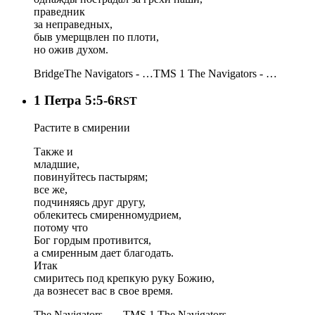
праведник
за неправедных,
быв умерщвлен по плоти,
но ожив духом.
Bridge
The Navigators - …
TMS 1
The Navigators - …
1 Петра 5:5-6
RST
Растите в смирении
Также и
младшие,
повинуйтесь пастырям;
все же,
подчиняясь друг другу,
облекитесь смиренномудрием,
потому что
Бог гордым противится,
а смиренным дает благодать.
Итак
смиритесь под крепкую руку Божию,
да вознесет вас в свое время.
The Navigators - …
TMS 1
The Navigators - …