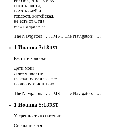
Ибо все, что в мире:
похоть плоти,
похоть очей и
гордость житейская,
не есть от Отца,
но от мира сего.
The Navigators - …
TMS 1
The Navigators - …
1 Иоанна 3:18
RST
Растите в любви
Дети мои!
станем любить
не словом или языком,
но делом и истиною.
The Navigators - …
TMS 1
The Navigators - …
1 Иоанна 5:13
RST
Уверенность в спасении
Сие написал я