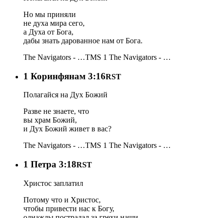
Но мы приняли
не духа мира сего,
а Духа от Бога,
дабы знать дарованное нам от Бога.
The Navigators - …
TMS 1
The Navigators - …
1 Коринфянам 3:16
RST
Полагайся на Дух Божий
Разве не знаете, что
вы храм Божий,
и Дух Божий живет в вас?
The Navigators - …
TMS 1
The Navigators - …
1 Петра 3:18
RST
Христос заплатил
Потому что и Христос,
чтобы привести нас к Богу,
однажды пострадал за грехи наши,