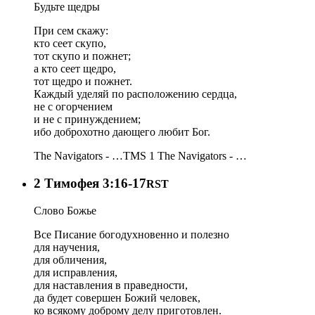
Будьте щедры
При сем скажу:
кто сеет скупо,
тот скупо и пожнет;
а кто сеет щедро,
тот щедро и пожнет.
Каждый уделяй по расположению сердца,
не с огорчением
и не с принуждением;
ибо доброхотно дающего любит Бог.
The Navigators - …
TMS 1
The Navigators - …
2 Тимофея 3:16-17
RST
Слово Божье
Все Писание богодухновенно и полезно
для научения,
для обличения,
для исправления,
для наставления в праведности,
да будет совершен Божий человек,
ко всякому доброму делу приготовлен.