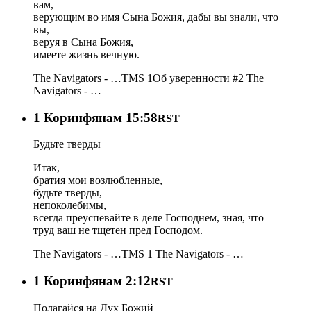
вам,
верующим во имя Сына Божия, дабы вы знали, что
вы,
веруя в Сына Божия,
имеете жизнь вечную.
The Navigators - …
TMS 1
Об уверенности #2
The
Navigators - …
1 Коринфянам 15:58
RST
Будьте тверды
Итак,
братия мои возлюбленные,
будьте тверды,
непоколебимы,
всегда преуспевайте в деле Господнем, зная, что
труд ваш не тщетен пред Господом.
The Navigators - …
TMS 1
The Navigators - …
1 Коринфянам 2:12
RST
Полагайся на Дух Божий