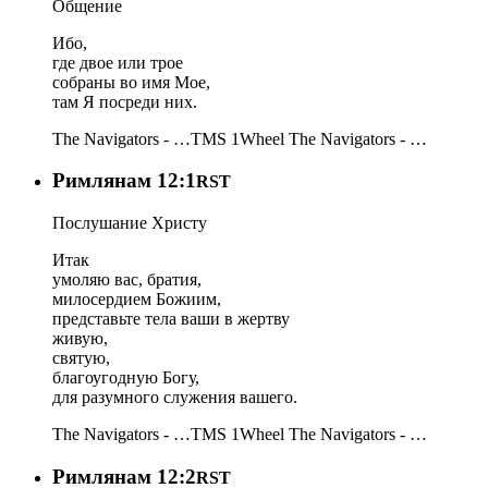
Общение
Ибо,
где двое или трое
собраны во имя Мое,
там Я посреди них.
The Navigators - …
TMS 1
Wheel
The Navigators - …
Римлянам 12:1
RST
Послушание Христу
Итак
умоляю вас, братия,
милосердием Божиим,
представьте тела ваши в жертву
живую,
святую,
благоугодную Богу,
для разумного служения вашего.
The Navigators - …
TMS 1
Wheel
The Navigators - …
Римлянам 12:2
RST