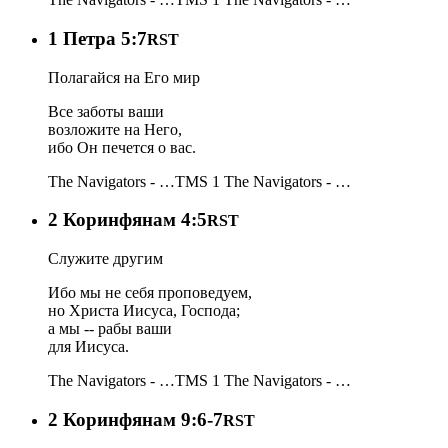
1 Петра 5:7
RST
Полагайся на Его мир
Все заботы ваши
возложите на Него,
ибо Он печется о вас.
The Navigators - …
TMS 1
The Navigators - …
2 Коринфянам 4:5
RST
Служите другим
Ибо мы не себя проповедуем,
но Христа Иисуса, Господа;
а мы -- рабы ваши
для Иисуса.
The Navigators - …
TMS 1
The Navigators - …
2 Коринфянам 9:6-7
RST