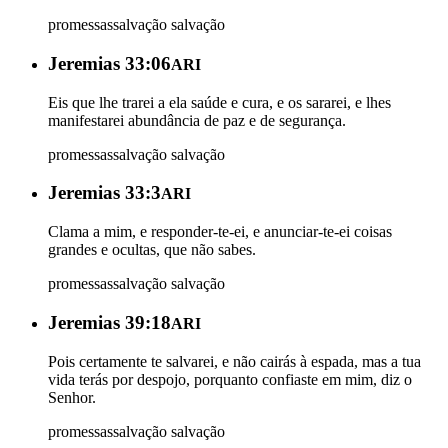
promessas
salvação
salvação
Jeremias 33:06
ARI
Eis que lhe trarei a ela saúde e cura, e os sararei, e lhes
manifestarei abundância de paz e de segurança.
promessas
salvação
salvação
Jeremias 33:3
ARI
Clama a mim, e responder-te-ei, e anunciar-te-ei coisas
grandes e ocultas, que não sabes.
promessas
salvação
salvação
Jeremias 39:18
ARI
Pois certamente te salvarei, e não cairás à espada, mas a tua
vida terás por despojo, porquanto confiaste em mim, diz o
Senhor.
promessas
salvação
salvação