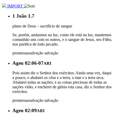
IMPORT
1 João 1.7
plano de Deus – sacrifício de sangue
Se, porém, andarmos na luz, como ele está na luz, mantemos
comunhão uns com os outros, e o sangue de Jesus, seu Filho,
nos purifica de todo pecado.
promessas
salvação
salvação
Ageu 02:06-07
ARI
Pois assim diz o Senhor dos exércitos; Ainda uma vez, daqui
a pouco, e abalarei os céus e a terra, o mar e a terra seca.
Abalarei todas as nações; e as coisas preciosas de todas as
nações virão, e encherei de glória esta casa, diz o Senhor dos
exércitos.
promessas
salvação
salvação
Ageu 02:09
ARI