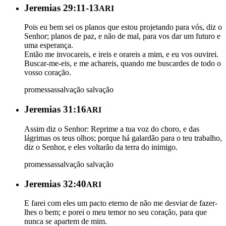
Jeremias 29:11-13
ARI
Pois eu bem sei os planos que estou projetando para vós, diz o
Senhor; planos de paz, e não de mal, para vos dar um futuro e
uma esperança.
Então me invocareis, e ireis e orareis a mim, e eu vos ouvirei.
Buscar-me-eis, e me achareis, quando me buscardes de todo o
vosso coração.
promessas
salvação
salvação
Jeremias 31:16
ARI
Assim diz o Senhor: Reprime a tua voz do choro, e das
lágrimas os teus olhos; porque há galardão para o teu trabalho,
diz o Senhor, e eles voltarão da terra do inimigo.
promessas
salvação
salvação
Jeremias 32:40
ARI
E farei com eles um pacto eterno de não me desviar de fazer-
lhes o bem; e porei o meu temor no seu coração, para que
nunca se apartem de mim.