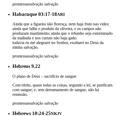
promessas
salvação
salvação
Habacuque 03:17-18
ARI
Ainda que a figueira não floresça, nem haja fruto nas vides;
ainda que falhe o produto da oliveira, e os campos não
produzam mantimento; ainda que o rebanho seja exterminado
da malhada e nos currais não haja gado.
todavia eu me alegrarei no Senhor, exultarei no Deus da
minha salvação.
promessas
salvação
salvação
Hebreus 9.22
O plano de Deus – sacrifício de sangue
Com efeito, quase todas as coisas, segundo a lei, se purificam
com sangue; e, sem derramamento de sangue, não há
remissão.
promessas
salvação
salvação
Hebrews 10:24-25
NKJV