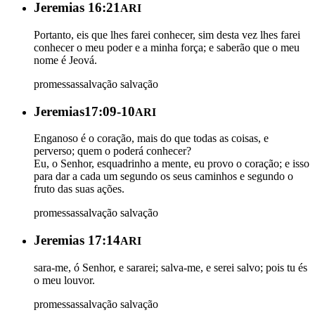
Jeremias 16:21
ARI
Portanto, eis que lhes farei conhecer, sim desta vez lhes farei
conhecer o meu poder e a minha força; e saberão que o meu
nome é Jeová.
promessas
salvação
salvação
Jeremias17:09-10
ARI
Enganoso é o coração, mais do que todas as coisas, e
perverso; quem o poderá conhecer?
Eu, o Senhor, esquadrinho a mente, eu provo o coração; e isso
para dar a cada um segundo os seus caminhos e segundo o
fruto das suas ações.
promessas
salvação
salvação
Jeremias 17:14
ARI
sara-me, ó Senhor, e sararei; salva-me, e serei salvo; pois tu és
o meu louvor.
promessas
salvação
salvação