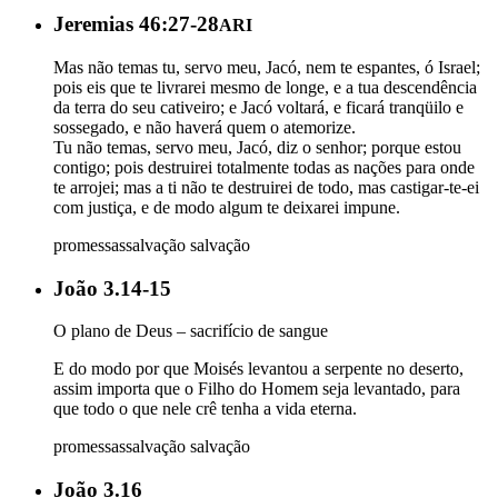
Jeremias 46:27-28
ARI
Mas não temas tu, servo meu, Jacó, nem te espantes, ó Israel;
pois eis que te livrarei mesmo de longe, e a tua descendência
da terra do seu cativeiro; e Jacó voltará, e ficará tranqüilo e
sossegado, e não haverá quem o atemorize.
Tu não temas, servo meu, Jacó, diz o senhor; porque estou
contigo; pois destruirei totalmente todas as nações para onde
te arrojei; mas a ti não te destruirei de todo, mas castigar-te-ei
com justiça, e de modo algum te deixarei impune.
promessas
salvação
salvação
João 3.14-15
O plano de Deus – sacrifício de sangue
E do modo por que Moisés levantou a serpente no deserto,
assim importa que o Filho do Homem seja levantado, para
que todo o que nele crê tenha a vida eterna.
promessas
salvação
salvação
João 3.16