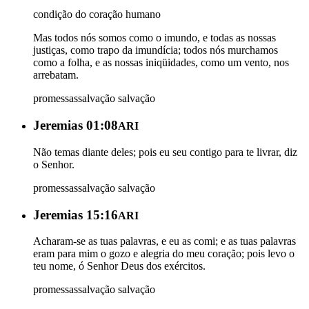
condição do coração humano
Mas todos nós somos como o imundo, e todas as nossas
justiças, como trapo da imundícia; todos nós murchamos
como a folha, e as nossas iniqüidades, como um vento, nos
arrebatam.
promessas
salvação
salvação
Jeremias 01:08
ARI
Não temas diante deles; pois eu seu contigo para te livrar, diz
o Senhor.
promessas
salvação
salvação
Jeremias 15:16
ARI
Acharam-se as tuas palavras, e eu as comi; e as tuas palavras
eram para mim o gozo e alegria do meu coração; pois levo o
teu nome, ó Senhor Deus dos exércitos.
promessas
salvação
salvação