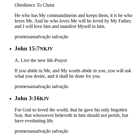
Obedience To Christ
He who has My commandments and keeps them, it is he who
loves Me. And he who loves Me will be loved by My Father,
and I will love him and manifest Myself to him.
promessas
salvação
salvação
John 15:7
NKJV
A. Live the new life-Prayer
If you abide in Me, and My words abide in you, you will ask
what you desire, and it shall be done for you.
promessas
salvação
salvação
John 3:16
KJV
For God so loved the world, that he gave his only begotten
Son, that whosoever believeth in him should not perish, but
have everlasting life.
promessas
salvação
salvação