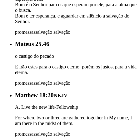
Bom é o Senhor para os que esperam por ele, para a alma que
o busca.
Bom é ter esperança, e aguardar em silêncio a salvação do
Senhor.
promessas
salvação
salvação
Mateus 25.46
o castigo do pecado
E irão estes para o castigo eterno, porém os justos, para a vida
eterna.
promessas
salvação
salvação
Matthew 18:20
NKJV
A. Live the new life-Fellowship
For where two or three are gathered together in My name, I
am there in the midst of them.
promessas
salvação
salvação