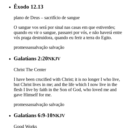
Êxodo 12.13
plano de Deus – sacrifício de sangue
O sangue vos será por sinal nas casas em que estiverdes;
quando eu vir o sangue, passarei por vós, e não haverá entre
vós praga destruidora, quando eu ferir a terra do Egito.
promessas
salvação
salvação
Galatians 2:20
NKJV
Christ The Center
I have been crucified with Christ; it is no longer I who live,
but Christ lives in me; and the life which I now live in the
flesh I live by faith in the Son of God, who loved me and
gave Himself for me.
promessas
salvação
salvação
Galatians 6:9-10
NKJV
Good Works