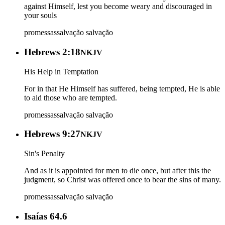
against Himself, lest you become weary and discouraged in
your souls
promessas
salvação
salvação
Hebrews 2:18
NKJV
His Help in Temptation
For in that He Himself has suffered, being tempted, He is able
to aid those who are tempted.
promessas
salvação
salvação
Hebrews 9:27
NKJV
Sin's Penalty
And as it is appointed for men to die once, but after this the
judgment, so Christ was offered once to bear the sins of many.
promessas
salvação
salvação
Isaías 64.6