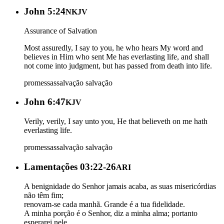
John 5:24
NKJV
Assurance of Salvation
Most assuredly, I say to you, he who hears My word and
believes in Him who sent Me has everlasting life, and shall
not come into judgment, but has passed from death into life.
promessas
salvação
salvação
John 6:47
KJV
Verily, verily, I say unto you, He that believeth on me hath
everlasting life.
promessas
salvação
salvação
Lamentações 03:22-26
ARI
A benignidade do Senhor jamais acaba, as suas misericórdias
não têm fim;
renovam-se cada manhã. Grande é a tua fidelidade.
A minha porção é o Senhor, diz a minha alma; portanto
esperarei nele.