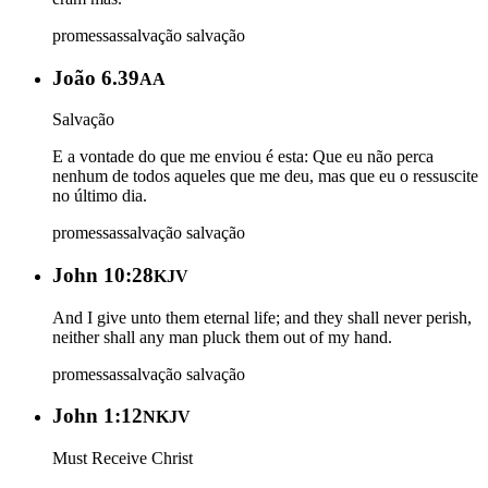
promessas
salvação
salvação
João 6.39
AA
Salvação
E a vontade do que me enviou é esta: Que eu não perca
nenhum de todos aqueles que me deu, mas que eu o ressuscite
no último dia.
promessas
salvação
salvação
John 10:28
KJV
And I give unto them eternal life; and they shall never perish,
neither shall any man pluck them out of my hand.
promessas
salvação
salvação
John 1:12
NKJV
Must Receive Christ