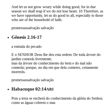
And let us not grow weary while doing good, for in due
season we shall reap if we do not lose heart. 10 Therefore, as
we have opportunity, let us do good to all, especially to those
who are of the household of faith.
promessas
salvação
salvação
Gênesis 2.16-17
a entrada do pecado
E o SENHOR Deus lhe deu esta ordem: De toda árvore do
jardim comerás livremente,
mas da árvore do conhecimento do bem e do mal não
comerás; porque, no dia em que dela comeres, certamente
morrerás.
promessas
salvação
salvação
Habacuque 02:14
ARI
Pois a terra se encherá do conhecimento da glória do Senhor,
como as águas cobrem o mar.