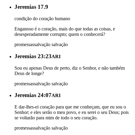
Jeremias 17.9
condição do coração humano
Enganoso é o coração, mais do que todas as coisas, e
desesperadamente corrupto; quem o conhecerá?
promessas
salvação
salvação
Jeremias 23:23
ARI
Sou eu apenas Deus de perto, diz o Senhor, e não também
Deus de longe?
promessas
salvação
salvação
Jeremias 24:07
ARI
E dar-lhes-ei coração para que me conheçam, que eu sou o
Senhor; e eles serão o meu povo, e eu serei o seu Deus; pois
se voltarão para mim de todo o seu coração.
promessas
salvação
salvação