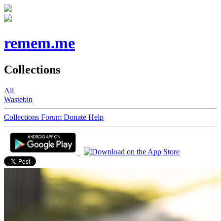
remem.me
Collections
All
Wastebin
Collections
Forum
Donate
Help