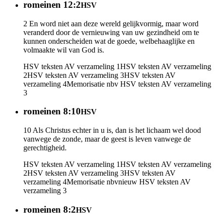
romeinen 12:2
HSV
2 En word niet aan deze wereld gelijkvormig, maar word
veranderd door de vernieuwing van uw gezindheid om te
kunnen onderscheiden wat de goede, welbehaaglijke en
volmaakte wil van God is.
HSV teksten AV verzameling 1
HSV teksten AV verzameling
2
HSV teksten AV verzameling 3
HSV teksten AV
verzameling 4
Memorisatie nbv
HSV teksten AV verzameling
3
romeinen 8:10
HSV
10 Als Christus echter in u is, dan is het lichaam wel dood
vanwege de zonde, maar de geest is leven vanwege de
gerechtigheid.
HSV teksten AV verzameling 1
HSV teksten AV verzameling
2
HSV teksten AV verzameling 3
HSV teksten AV
verzameling 4
Memorisatie nbv
nieuw
HSV teksten AV
verzameling 3
romeinen 8:2
HSV