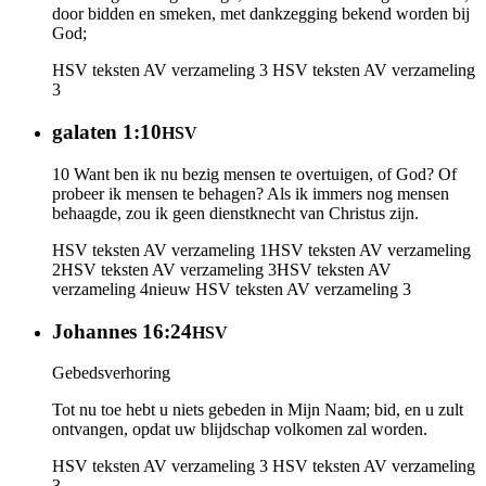
door bidden en smeken, met dankzegging bekend worden bij
God;
HSV teksten AV verzameling 3
HSV teksten AV verzameling
3
galaten 1:10
HSV
10 Want ben ik nu bezig mensen te overtuigen, of God? Of
probeer ik mensen te behagen? Als ik immers nog mensen
behaagde, zou ik geen dienstknecht van Christus zijn.
HSV teksten AV verzameling 1
HSV teksten AV verzameling
2
HSV teksten AV verzameling 3
HSV teksten AV
verzameling 4
nieuw
HSV teksten AV verzameling 3
Johannes 16:24
HSV
Gebedsverhoring
Tot nu toe hebt u niets gebeden in Mijn Naam; bid, en u zult
ontvangen, opdat uw blijdschap volkomen zal worden.
HSV teksten AV verzameling 3
HSV teksten AV verzameling
3