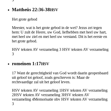
Mattheüs 22:36-38
HSV
Het grote gebod
Meester, wat is het grote gebod in de wet? Jezus zei tegen
hem: U zult de Heere, uw God, liefhebben met heel uw hart,
met heel uw ziel en met heel uw verstand. Dit is het eerste en
het grote gebod.
HSV teksten AV verzameling 3
HSV teksten AV verzameling
3
romeinen 1:17
HSV
17 Want de gerechtigheid van God wordt daarin geopenbaard
uit geloof tot geloof, zoals geschreven is: Maar de
rechtvaardige zal uit het geloof leven.
HSV teksten AV verzameling 1
HSV teksten AV verzameling
2
HSV teksten AV verzameling 3
HSV teksten AV
verzameling 4
Memorisatie nbv
HSV teksten AV verzameling
3