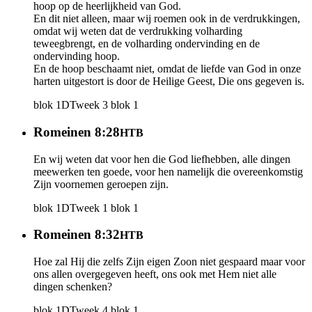
hoop op de heerlijkheid van God.
En dit niet alleen, maar wij roemen ook in de verdrukkingen,
omdat wij weten dat de verdrukking volharding
teweegbrengt, en de volharding ondervinding en de
ondervinding hoop.
En de hoop beschaamt niet, omdat de liefde van God in onze
harten uitgestort is door de Heilige Geest, Die ons gegeven is.
blok 1
DT
week 3
blok 1
Romeinen 8:28
HTB
En wij weten dat voor hen die God liefhebben, alle dingen
meewerken ten goede, voor hen namelijk die overeenkomstig
Zijn voornemen geroepen zijn.
blok 1
DT
week 1
blok 1
Romeinen 8:32
HTB
Hoe zal Hij die zelfs Zijn eigen Zoon niet gespaard maar voor
ons allen overgegeven heeft, ons ook met Hem niet alle
dingen schenken?
blok 1
DT
week 4
blok 1