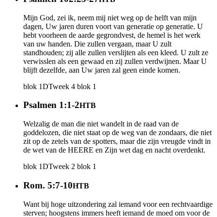
Mijn God, zei ik, neem mij niet weg op de helft van mijn
dagen, Uw jaren duren voort van generatie op generatie. U
hebt voorheen de aarde gegrondvest, de hemel is het werk
van uw handen. Die zullen vergaan, maar U zult
standhouden; zij alle zullen verslijten als een kleed. U zult ze
verwisslen als een gewaad en zij zullen verdwijnen. Maar U
blijft dezelfde, aan Uw jaren zal geen einde komen.
blok 1
DT
week 4
blok 1
Psalmen 1:1-2
HTB
Welzalig de man die niet wandelt in de raad van de
goddelozen, die niet staat op de weg van de zondaars, die niet
zit op de zetels van de spotters, maar die zijn vreugde vindt in
de wet van de HEERE en Zijn wet dag en nacht overdenkt.
blok 1
DT
week 2
blok 1
Rom. 5:7-10
HTB
Want bij hoge uitzondering zal iemand voor een rechtvaardige
sterven; hoogstens immers heeft iemand de moed om voor de