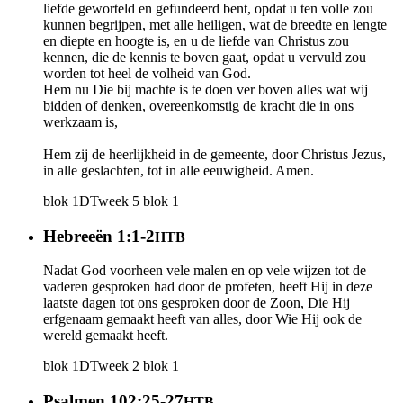
liefde geworteld en gefundeerd bent, opdat u ten volle zou
kunnen begrijpen, met alle heiligen, wat de breedte en lengte
en diepte en hoogte is, en u de liefde van Christus zou
kennen, die de kennis te boven gaat, opdat u vervuld zou
worden tot heel de volheid van God.
Hem nu Die bij machte is te doen ver boven alles wat wij
bidden of denken, overeenkomstig de kracht die in ons
werkzaam is,
Hem zij de heerlijkheid in de gemeente, door Christus Jezus,
in alle geslachten, tot in alle eeuwigheid. Amen.
blok 1
DT
week 5
blok 1
Hebreeën 1:1-2
HTB
Nadat God voorheen vele malen en op vele wijzen tot de
vaderen gesproken had door de profeten, heeft Hij in deze
laatste dagen tot ons gesproken door de Zoon, Die Hij
erfgenaam gemaakt heeft van alles, door Wie Hij ook de
wereld gemaakt heeft.
blok 1
DT
week 2
blok 1
Psalmen 102:25-27
HTB