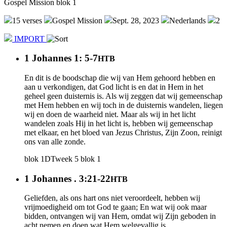
Gospel Mission blok 1
15 verses
Gospel Mission
Sept. 28, 2023
Nederlands
2
IMPORT
1 Johannes 1: 5-7
HTB
En dit is de boodschap die wij van Hem gehoord hebben en
aan u verkondigen, dat God licht is en dat in Hem in het
geheel geen duisternis is. Als wij zeggen dat wij gemeenschap
met Hem hebben en wij toch in de duisternis wandelen, liegen
wij en doen de waarheid niet. Maar als wij in het licht
wandelen zoals Hij in het licht is, hebben wij gemeenschap
met elkaar, en het bloed van Jezus Christus, Zijn Zoon, reinigt
ons van alle zonde.
blok 1
DT
week 5
blok 1
1 Johannes . 3:21-22
HTB
Geliefden, als ons hart ons niet veroordeelt, hebben wij
vrijmoedigheid om tot God te gaan; En wat wij ook maar
bidden, ontvangen wij van Hem, omdat wij Zijn geboden in
acht nemen en doen wat Hem welgevallig is.