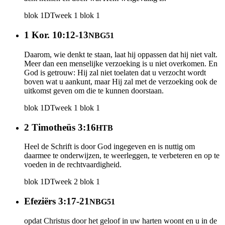
blok 1
DT
week 1
blok 1
1 Kor. 10:12-13
NBG51
Daarom, wie denkt te staan, laat hij oppassen dat hij niet valt.
Meer dan een menselijke verzoeking is u niet overkomen. En
God is getrouw: Hij zal niet toelaten dat u verzocht wordt
boven wat u aankunt, maar Hij zal met de verzoeking ook de
uitkomst geven om die te kunnen doorstaan.
blok 1
DT
week 1
blok 1
2 Timotheüs 3:16
HTB
Heel de Schrift is door God ingegeven en is nuttig om
daarmee te onderwijzen, te weerleggen, te verbeteren en op te
voeden in de rechtvaardigheid.
blok 1
DT
week 2
blok 1
Efeziërs 3:17-21
NBG51
opdat Christus door het geloof in uw harten woont en u in de