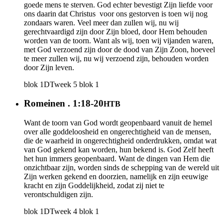
goede mens te sterven. God echter bevestigt Zijn liefde voor
ons daarin dat Christus voor ons gestorven is toen wij nog
zondaars waren. Veel meer dan zullen wij, nu wij
gerechtvaardigd zijn door Zijn bloed, door Hem behouden
worden van de toorn. Want als wij, toen wij vijanden waren,
met God verzoend zijn door de dood van Zijn Zoon, hoeveel
te meer zullen wij, nu wij verzoend zijn, behouden worden
door Zijn leven.
blok 1
DT
week 5
blok 1
Romeinen . 1:18-20
HTB
Want de toorn van God wordt geopenbaard vanuit de hemel
over alle goddeloosheid en ongerechtigheid van de mensen,
die de waarheid in ongerechtigheid onderdrukken, omdat wat
van God gekend kan worden, hun bekend is. God Zelf heeft
het hun immers geopenbaard. Want de dingen van Hem die
onzichtbaar zijn, worden sinds de schepping van de wereld uit
Zijn werken gekend en doorzien, namelijk en zijn eeuwige
kracht en zijn Goddelijkheid, zodat zij niet te
verontschuldigen zijn.
blok 1
DT
week 4
blok 1