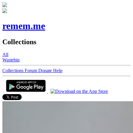
remem.me
Collections
All
Wastebin
Collections
Forum
Donate
Help